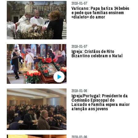
2018-01-07
Vaticano: Papa batiza 34 bebés
e pede que famílias ensinem
«dialeto» do amor
2018-01-07
Igreja: Cristãos de Rito
Bizantino celebram o Natal
2018-01-06
Igreja/Portugal: Presidente da
Comissão Episcopal do
Laicado e Família espera maior
atenção aos jovens
2018-01-06