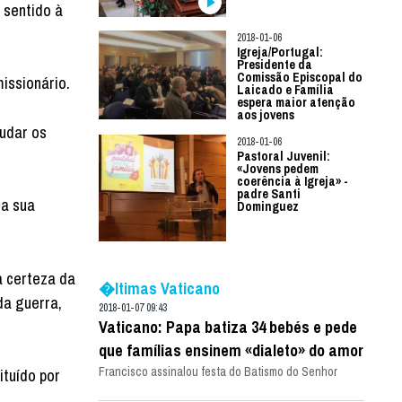
 sentido à
2018-01-06
Igreja/Portugal:
Presidente da
Comissão Episcopal do
issionário.
Laicado e Família
espera maior atenção
aos jovens
judar os
2018-01-06
Pastoral Juvenil:
«Jovens pedem
coerência à Igreja» -
padre Santi
da sua
Dominguez
a certeza da
�ltimas Vaticano
da guerra,
2018-01-07 09:43
Vaticano: Papa batiza 34 bebés e pede
que famílias ensinem «dialeto» do amor
Francisco assinalou festa do Batismo do Senhor
tuído por