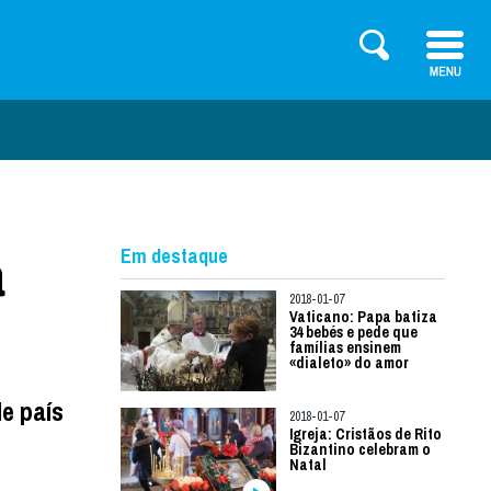
a
Em destaque
2018-01-07
Vaticano: Papa batiza
34 bebés e pede que
famílias ensinem
«dialeto» do amor
e país
2018-01-07
Igreja: Cristãos de Rito
Bizantino celebram o
Natal