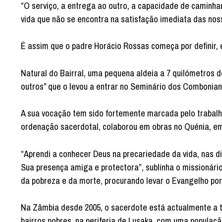
“O serviço, a entrega ao outro, a capacidade de caminha
vida que não se encontra na satisfação imediata das nos
É assim que o padre Horácio Rossas começa por definir, e
Natural do Bairral, uma pequena aldeia a 7 quilómetros d
outros” que o levou a entrar no Seminário dos Combonian
A sua vocação tem sido fortemente marcada pelo trabalho
ordenação sacerdotal, colaborou em obras no Quénia, em
“Aprendi a conhecer Deus na precariedade da vida, nas d
Sua presença amiga e protectora”, sublinha o missionári
da pobreza e da morte, procurando levar o Evangelho por
Na Zâmbia desde 2005, o sacerdote está actualmente a t
bairros pobres, na periferia de Lusaka, com uma população