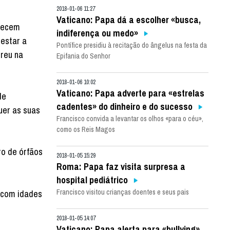
2018-01-06 11:27
Vaticano: Papa dá a escolher «busca,
nhecem
indiferença ou medo»
restar a
Pontífice presidiu à recitação do ângelus na festa da
rreu na
Epifania do Senhor
2018-01-06 10:02
Vaticano: Papa adverte para «estrelas
de
cadentes» do dinheiro e do sucesso
uer as suas
Francisco convida a levantar os olhos «para o céu»,
como os Reis Magos
ro de órfãos
2018-01-05 15:29
Roma: Papa faz visita surpresa a
hospital pediátrico
, com idades
Francisco visitou crianças doentes e seus pais
2018-01-05 14:07
Vaticano: Papa alerta para «bullying»