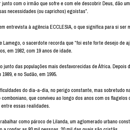
r junto com o irmão que sofre e com ele descobrir Deus, dão um
sas necessidades (ou caprichos) egoístas”.
m entrevista à agência ECCLESIA, o que significa para si ser m
e Lamego, o sacerdote recorda que “foi este forte desejo de a
os, em 1982, com 19 anos de idade.
 junto das populações mais desfavorecidas de África. Depois 
 1989, e no Sudão, em 1995.
ificuldades do dia-a-dia, no perigo constante, mas sobretudo n
o comboniano, que conviveu ao longo dos anos com os flagelos 
 entre essas realidades.
rabalhar como pároco de Lilanda, um aglomerado urbano consti
 a rondar as 80 mil pessoas, 20 mil das quais são cristãs.