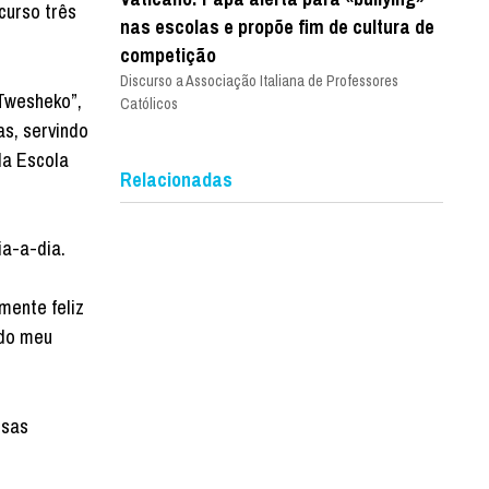
curso três
nas escolas e propõe fim de cultura de
competição
Discurso a Associação Italiana de Professores
“Twesheko”,
Católicos
as, servindo
da Escola
Relacionadas
ia-a-dia.
mente feliz
 do meu
ssas