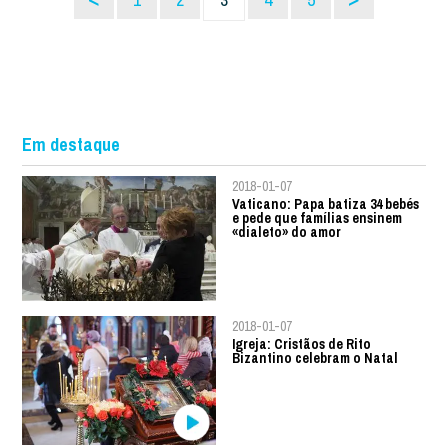
Em destaque
2018-01-07
Vaticano: Papa batiza 34 bebés
e pede que famílias ensinem
«dialeto» do amor
2018-01-07
Igreja: Cristãos de Rito
Bizantino celebram o Natal