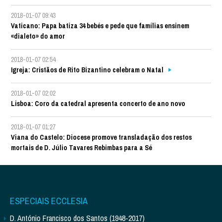
2018-01-07 09:43
Vaticano: Papa batiza 34 bebés e pede que famílias ensinem
«dialeto» do amor
2018-01-07 02:54
Igreja: Cristãos de Rito Bizantino celebram o Natal
2018-01-07 02:02
Lisboa: Coro da catedral apresenta concerto de ano novo
2018-01-07 01:27
Viana do Castelo: Diocese promove transladação dos restos
mortais de D. Júlio Tavares Rebimbas para a Sé
ESPECIAIS ECCLESIA
D. António Francisco dos Santos (1948-2017)