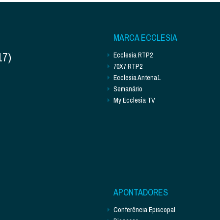
MARCA ECCLESIA
17)
Ecclesia RTP2
70X7 RTP2
Ecclesia Antena1
Semanário
My Ecclesia TV
APONTADORES
Conferência Episcopal