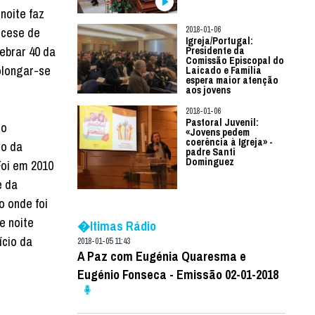
noite faz
ocese de
2018-01-06
Igreja/Portugal:
ebrar 40 da
Presidente da
Comissão Episcopal do
rolongar-se
Laicado e Família
espera maior atenção
aos jovens
2018-01-06
Pastoral Juvenil:
 o
«Jovens pedem
coerência à Igreja» -
to da
padre Santi
Dominguez
Foi em 2010
e da
o onde foi
e noite
�ltimas Rádio
ício da
2018-01-05 11:43
A Paz com Eugénia Quaresma e
Eugénio Fonseca - Emissão 02-01-2018