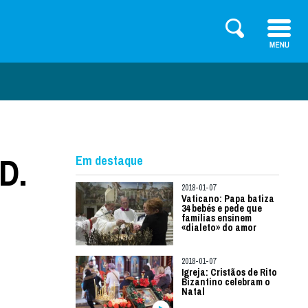
D.
Em destaque
2018-01-07
Vaticano: Papa batiza
34 bebés e pede que
famílias ensinem
«dialeto» do amor
2018-01-07
Igreja: Cristãos de Rito
Bizantino celebram o
Natal