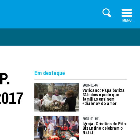
P.
Em destaque
2018-01-07
2017
Vaticano: Papa batiza
34 bebés e pede que
famílias ensinem
«dialeto» do amor
2018-01-07
Igreja: Cristãos de Rito
Bizantino celebram o
Natal