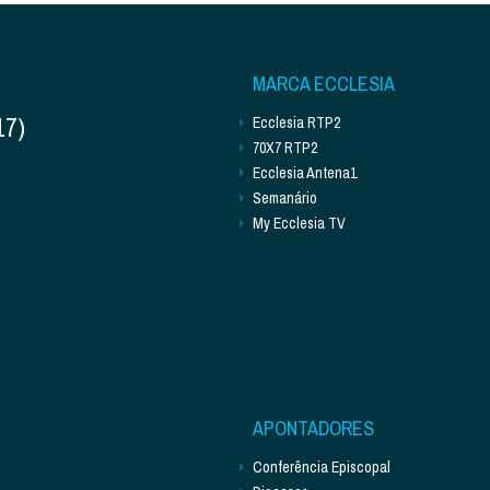
MARCA ECCLESIA
17)
Ecclesia RTP2
70X7 RTP2
Ecclesia Antena1
Semanário
My Ecclesia TV
APONTADORES
Conferência Episcopal