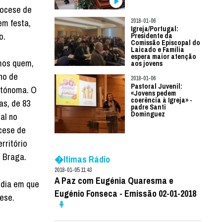
iocese de
em festa,
2018-01-06
Igreja/Portugal:
o.
Presidente da
Comissão Episcopal do
Laicado e Família
espera maior atenção
mos quem,
aos jovens
ho de
2018-01-06
Pastoral Juvenil:
utónoma. O
«Jovens pedem
coerência à Igreja» -
as, de 83
padre Santi
Dominguez
al no
cese de
rritório
e Braga.
�ltimas Rádio
2018-01-05 11:43
A Paz com Eugénia Quaresma e
 dia em que
Eugénio Fonseca - Emissão 02-01-2018
cese.