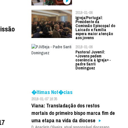
2018-01-06
Igreja/Portugal:
Presidente da
Comissão Episcopal do
missão
Laicado e Família
espera maior atenção
aos jovens
2018-01-06
Pastoral Juvenil:
«Jovens pedem
coerência à Igreja» -
padre Santi
Dominguez
�ltimas Not�cias
2018-01-07 16:35
Viana: Transladação dos restos
mortais do primeiro bispo marca fim de
uma etapa na vida da diocese
17
D. Anacleto Oliveira, atual responsável diocesano,