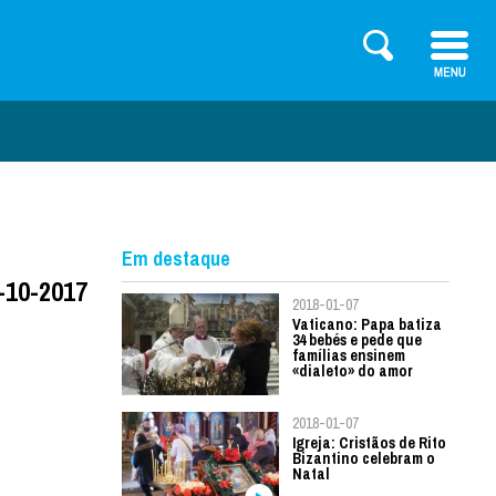
Em destaque
4-10-2017
2018-01-07
Vaticano: Papa batiza
34 bebés e pede que
famílias ensinem
«dialeto» do amor
2018-01-07
Igreja: Cristãos de Rito
Bizantino celebram o
Natal