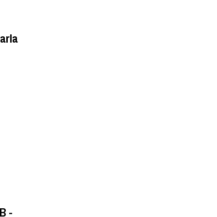
arla
B -