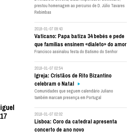
prestou homenagem ao percurso de D. Júlio Tavares
Rebimbas
2018-01-07 09:43
Vaticano: Papa batiza 34 bebés e pede
que famílias ensinem «dialeto» do amor
Francisco assinalou festa do Batismo do Senhor
2018-01-07 02:54
Igreja: Cristãos de Rito Bizantino
celebram o Natal
Comunidades que seguem calendário Juliano
também marcam presença em Portugal
iguel
017
2018-01-07 02:02
Lisboa: Coro da catedral apresenta
concerto de ano novo