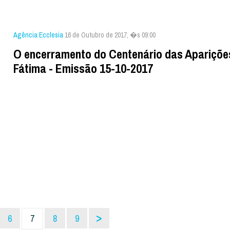
Agência Ecclesia
16 de Outubro de 2017, �s 09:00
O encerramento do Centenário das Apariçõe
Fátima - Emissão 15-10-2017
>
6
7
8
9