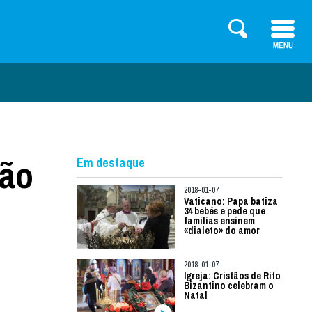
oão
Em destaque
2018-01-07
Vaticano: Papa batiza
34 bebés e pede que
famílias ensinem
«dialeto» do amor
2018-01-07
Igreja: Cristãos de Rito
Bizantino celebram o
Natal