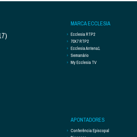
MARCA ECCLESIA
17)
Ecclesia RTP2
70X7 RTP2
Ecclesia Antena1
Semanário
My Ecclesia TV
APONTADORES
Conferência Episcopal