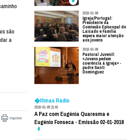
 caminho
2018-01-06
Igreja/Portugal:
Presidente da
Comissão Episcopal do
ais são
Laicado e Família
espera maior atenção
dar a
aos jovens
2018-01-06
Pastoral Juvenil:
«Jovens pedem
coerência à Igreja» -
padre Santi
Dominguez
�ltimas Rádio
2018-01-05 11:43
A Paz com Eugénia Quaresma e
Eugénio Fonseca - Emissão 02-01-2018