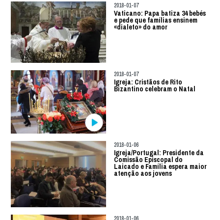
2018-01-07
Vaticano: Papa batiza 34 bebés
e pede que famílias ensinem
«dialeto» do amor
2018-01-07
Igreja: Cristãos de Rito
Bizantino celebram o Natal
2018-01-06
Igreja/Portugal: Presidente da
Comissão Episcopal do
Laicado e Família espera maior
atenção aos jovens
2018-01-06