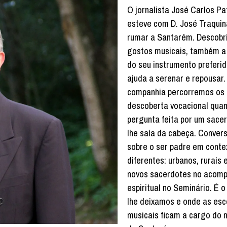
O jornalista José Carlos Pat
esteve com D. José Traquin
rumar a Santarém. Descobr
gostos musicais, também a
do seu instrumento preferi
ajuda a serenar e repousar.
companhia percorremos os 
descoberta vocacional qua
pergunta feita por um sace
lhe saía da cabeça. Conver
sobre o ser padre em conte
diferentes: urbanos, rurais 
novos sacerdotes no acom
espiritual no Seminário. É o
lhe deixamos e onde as esc
musicais ficam a cargo do 