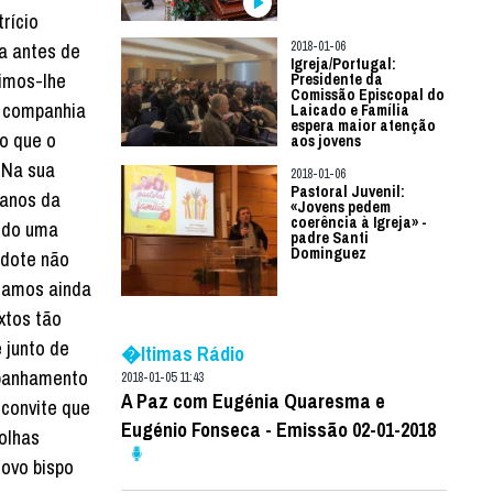
rício
a antes de
2018-01-06
Igreja/Portugal:
imos-lhe
Presidente da
Comissão Episcopal do
 companhia
Laicado e Família
espera maior atenção
do que o
aos jovens
 Na sua
2018-01-06
Pastoral Juvenil:
anos da
«Jovens pedem
coerência à Igreja» -
ndo uma
padre Santi
Dominguez
rdote não
samos ainda
xtos tão
e junto de
�ltimas Rádio
panhamento
2018-01-05 11:43
A Paz com Eugénia Quaresma e
 convite que
Eugénio Fonseca - Emissão 02-01-2018
olhas
novo bispo