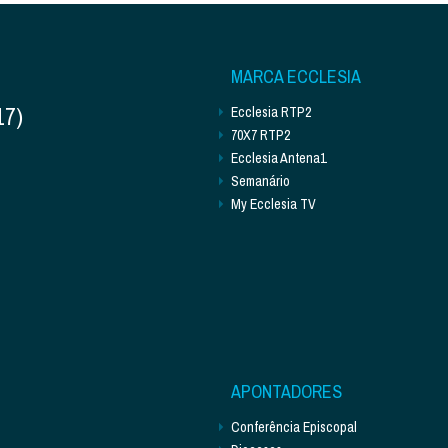
MARCA ECCLESIA
17)
Ecclesia RTP2
70X7 RTP2
Ecclesia Antena1
Semanário
My Ecclesia TV
APONTADORES
Conferência Episcopal