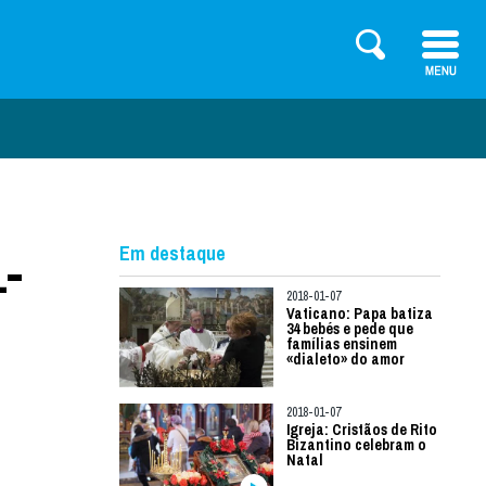
1-
Em destaque
2018-01-07
Vaticano: Papa batiza
34 bebés e pede que
famílias ensinem
«dialeto» do amor
2018-01-07
Igreja: Cristãos de Rito
Bizantino celebram o
Natal