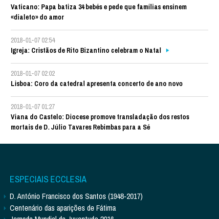
Vaticano: Papa batiza 34 bebés e pede que famílias ensinem
«dialeto» do amor
2018-01-07 02:54
Igreja: Cristãos de Rito Bizantino celebram o Natal
2018-01-07 02:02
Lisboa: Coro da catedral apresenta concerto de ano novo
2018-01-07 01:27
Viana do Castelo: Diocese promove transladação dos restos
mortais de D. Júlio Tavares Rebimbas para a Sé
ESPECIAIS ECCLESIA
D. António Francisco dos Santos (1948-2017)
Centenário das aparições de Fátima
Jornada Mundial da Juventude 2016