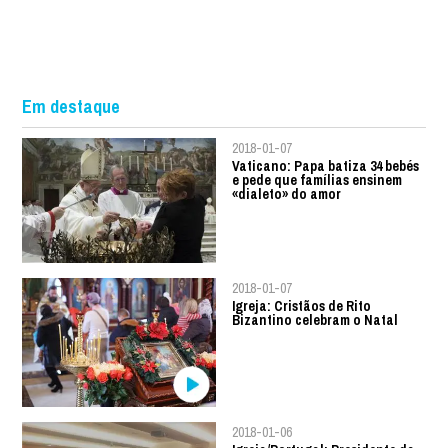
Em destaque
2018-01-07
Vaticano: Papa batiza 34 bebés
e pede que famílias ensinem
«dialeto» do amor
2018-01-07
Igreja: Cristãos de Rito
Bizantino celebram o Natal
2018-01-06