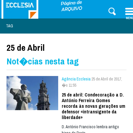
TAG
25 de Abril
Not�cias nesta tag
Agência Ecclesia
25 de Abril de 2017,
�s 11:55
25 de abril: Condecoração a D.
António Ferreira Gomes
recorda às novas gerações um
defensor «intransigente da
liberdade»
D. António Francisco lembra antigo