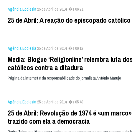
Agência Ecclesia
25 de Abril de 2014, �s 06:21
25 de Abril: A reação do episcopado católico
Agência Ecclesia
25 de Abril de 2014, �s 06:19
Media: Blogue ‘Religionline’ relembra luta do
católicos contra a ditadura
Página da internet é da responsabilidade do jornalista António Marujo
Agência Ecclesia
25 de Abril de 2014, �s 05:40
25 de Abril: Revolução de 1974 é «um marco»
trazido com ela a democracia
Padre Tolentino Mendonça lembra que a democracia deve ser reinventada t