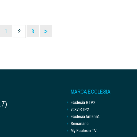
>
1
2
3
MARCA ECCLESIA
17)
Ecclesia RTP2
70X7 RTP2
Ecclesia Antena1
Semanário
My Ecclesia TV