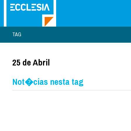
TAG
25 de Abril
Not�cias nesta tag