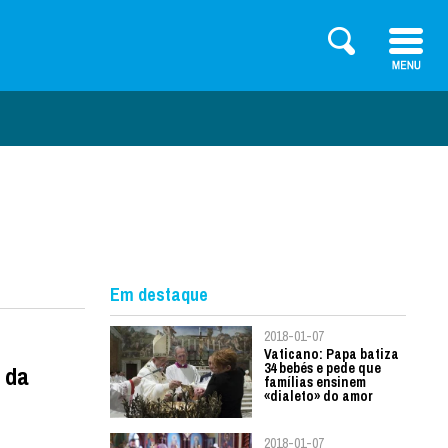
Em destaque
2018-01-07
Vaticano: Papa batiza
34 bebés e pede que
 da
famílias ensinem
«dialeto» do amor
2018-01-07