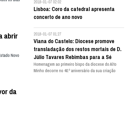
2018-01-07 02:02
Lisboa: Coro da catedral apresenta
concerto de ano novo
a abrir
2018-01-07 01:27
Viana do Castelo: Diocese promove
transladação dos restos mortais de D.
 Estado Novo
Júlio Tavares Rebimbas para a Sé
Homenagem ao primeiro bispo da diocese do Alto
Minho decorre no 40.º aniversário da sua criação
vor da