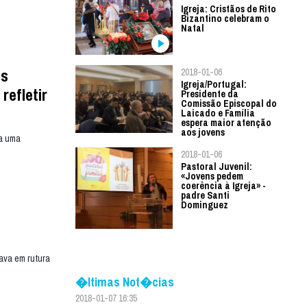
Igreja: Cristãos de Rito
Bizantino celebram o
Natal
os
2018-01-06
Igreja/Portugal:
refletir
Presidente da
Comissão Episcopal do
Laicado e Família
espera maior atenção
aos jovens
da uma
2018-01-06
Pastoral Juvenil:
«Jovens pedem
coerência à Igreja» -
padre Santi
Dominguez
tava em rutura
�ltimas Not�cias
2018-01-07 16:35