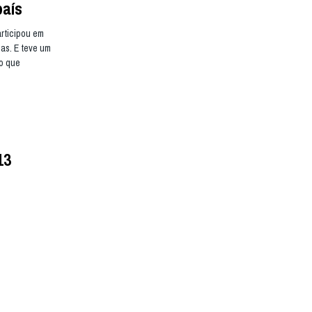
país
articipou em
as. E teve um
o que
13