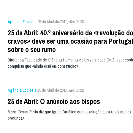
Agência Ecclesia
25 de Abril de 2014, �s 06:23
25 de Abril: 40.º aniversário da «revolução d
cravos» deve ser uma ocasião para Portugal 
sobre o seu rumo
Diretor da Faculdade de Ciências Humanas da Universidade Católica recor
conquista que «ainda está em construção»
Agência Ecclesia
25 de Abril de 2014, �s 06:22
25 de Abril: O anúncio aos bispos
Mons. Feytor Pinto diz que Igreja Católica queria solução para «país que es
profunda»