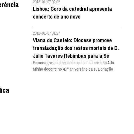
2018-01-07 02:02
erência
Lisboa: Coro da catedral apresenta
concerto de ano novo
2018-01-07 01:27
Viana do Castelo: Diocese promove
transladação dos restos mortais de D.
Júlio Tavares Rebimbas para a Sé
Homenagem ao primeiro bispo da diocese do Alto
Minho decorre no 40.º aniversário da sua criação
lica