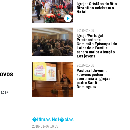
Igreja: Cristãos de Rito
Bizantino celebram o
Natal
2018-01-06
Igreja/Portugal:
Presidente da
Comissão Episcopal do
Laicado e Família
espera maior atenção
aos jovens
2018-01-06
Pastoral Juvenil:
novos
«Jovens pedem
coerência à Igreja» -
padre Santi
Dominguez
dade»
�ltimas Not�cias
2018-01-07 16:35