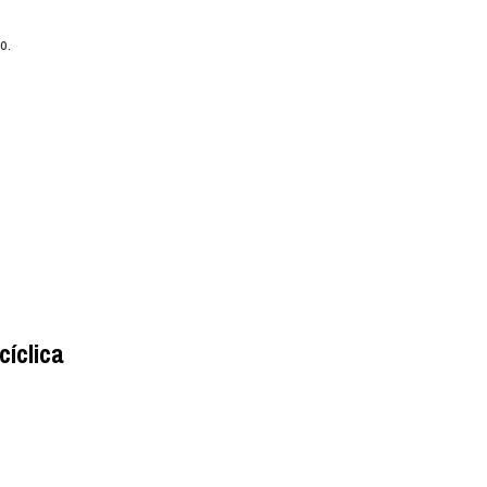
o.
cíclica