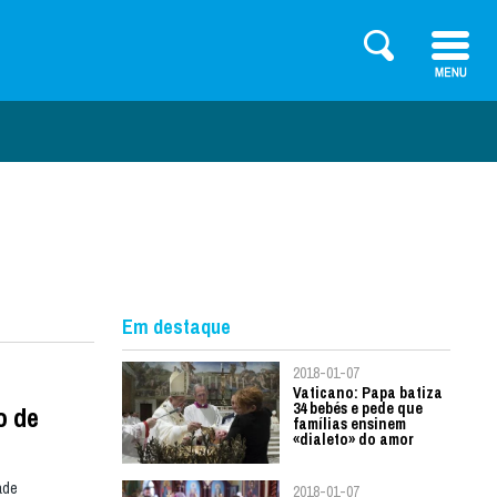
Em destaque
2018-01-07
Vaticano: Papa batiza
34 bebés e pede que
o de
famílias ensinem
«dialeto» do amor
ade
2018-01-07