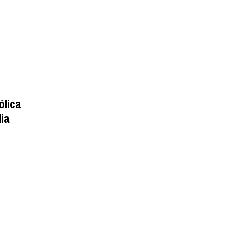
ólica
lia