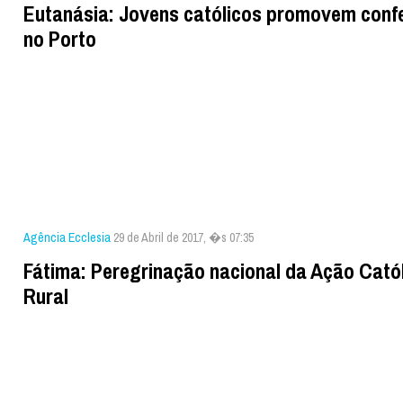
Eutanásia: Jovens católicos promovem conf
no Porto
Agência Ecclesia
29 de Abril de 2017, �s 07:35
Fátima: Peregrinação nacional da Ação Cató
Rural