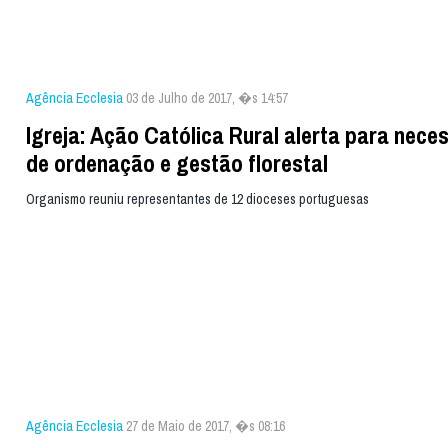
Agência Ecclesia
03 de Julho de 2017, �s 14:57
Igreja: Ação Católica Rural alerta para nece
de ordenação e gestão florestal
Organismo reuniu representantes de 12 dioceses portuguesas
Agência Ecclesia
27 de Maio de 2017, �s 08:16