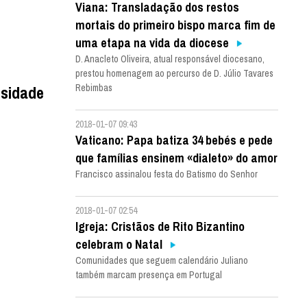
Viana: Transladação dos restos
mortais do primeiro bispo marca fim de
uma etapa na vida da diocese
D. Anacleto Oliveira, atual responsável diocesano,
prestou homenagem ao percurso de D. Júlio Tavares
ssidade
Rebimbas
2018-01-07 09:43
Vaticano: Papa batiza 34 bebés e pede
que famílias ensinem «dialeto» do amor
Francisco assinalou festa do Batismo do Senhor
2018-01-07 02:54
Igreja: Cristãos de Rito Bizantino
celebram o Natal
Comunidades que seguem calendário Juliano
também marcam presença em Portugal