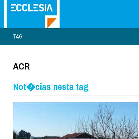
TAG
ACR
Not�cias nesta tag