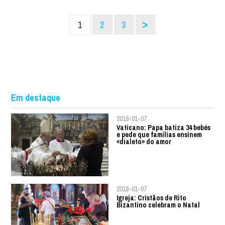
>
1
2
3
Em destaque
2018-01-07
Vaticano: Papa batiza 34 bebés
e pede que famílias ensinem
«dialeto» do amor
2018-01-07
Igreja: Cristãos de Rito
Bizantino celebram o Natal