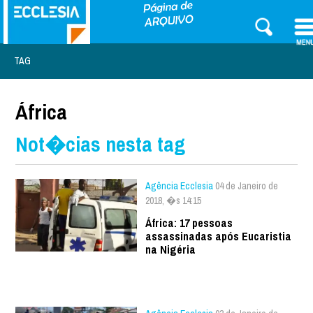
TAG
África
Not�cias nesta tag
Agência Ecclesia
04 de Janeiro de
2018, �s 14:15
África: 17 pessoas
assassinadas após Eucaristia
na Nigéria