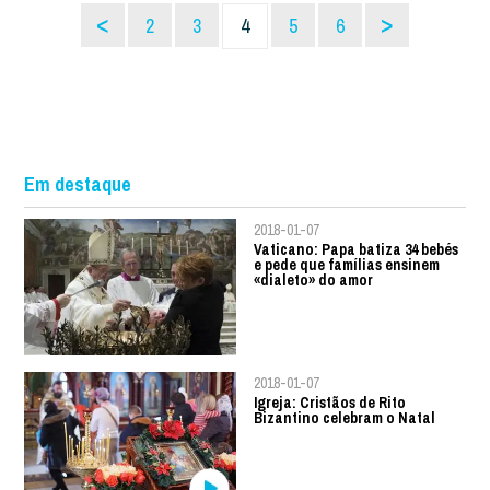
<
>
2
3
4
5
6
Em destaque
2018-01-07
Vaticano: Papa batiza 34 bebés
e pede que famílias ensinem
«dialeto» do amor
2018-01-07
Igreja: Cristãos de Rito
Bizantino celebram o Natal