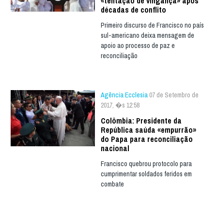
«tentação de vingança» após
décadas de conflito
Primeiro discurso de Francisco no país
sul-americano deixa mensagem de
apoio ao processo de paz e
reconciliação
Agência Ecclesia
07 de Setembro de
2017, �s 12:58
Colômbia: Presidente da
República saúda «empurrão»
do Papa para reconciliação
nacional
Francisco quebrou protocolo para
cumprimentar soldados feridos em
combate