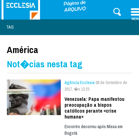
TAG
América
Not�cias nesta tag
Agência Ecclesia
08 de Setembro de
2017, �s 13:23
Venezuela: Papa manifestou
preocupação a bispos
católicos perante «crise
humana»
Encontro decorreu após Missa em
Bogotá