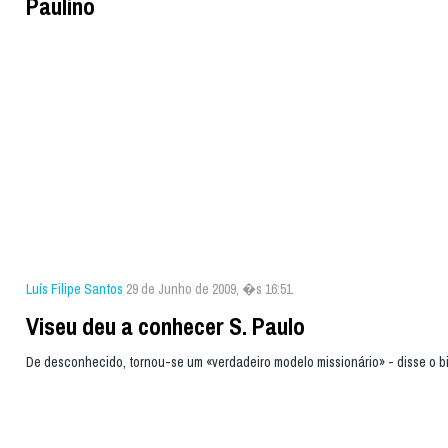
Paulino
Luís Filipe Santos
29 de Junho de 2009, �s 16:51
Viseu deu a conhecer S. Paulo
De desconhecido, tornou-se um «verdadeiro modelo missionário» - disse o b