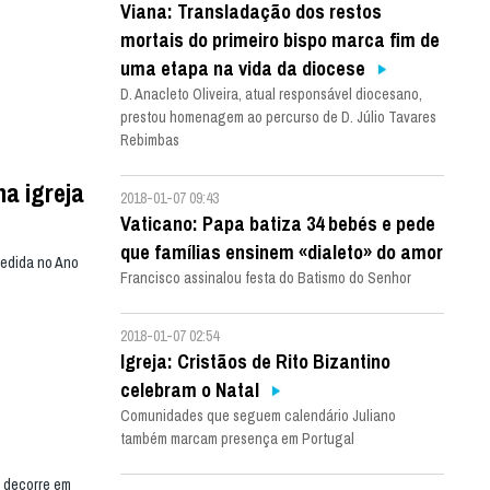
Viana: Transladação dos restos
mortais do primeiro bispo marca fim de
uma etapa na vida da diocese
D. Anacleto Oliveira, atual responsável diocesano,
prestou homenagem ao percurso de D. Júlio Tavares
Rebimbas
na igreja
2018-01-07 09:43
Vaticano: Papa batiza 34 bebés e pede
que famílias ensinem «dialeto» do amor
cedida no Ano
Francisco assinalou festa do Batismo do Senhor
2018-01-07 02:54
Igreja: Cristãos de Rito Bizantino
celebram o Natal
Comunidades que seguem calendário Juliano
também marcam presença em Portugal
e decorre em