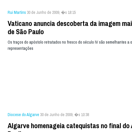
Rui Martins
30 de Junho de 2009, �s 18:15
Vaticano anuncia descoberta da imagem mai
de São Paulo
Os traços do apóstolo retratados no fresco do século IV são semelhantes a 
representações
Diocese do Algarve
30 de Junho de 2009, �s 10:38
Algarve homenageia catequistas no final do