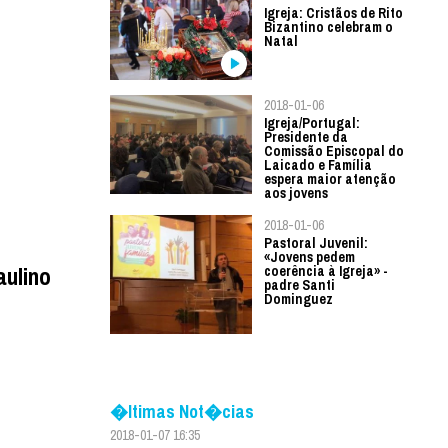
Igreja: Cristãos de Rito
Bizantino celebram o
Natal
2018-01-06
Igreja/Portugal:
Presidente da
Comissão Episcopal do
Laicado e Família
espera maior atenção
aos jovens
2018-01-06
Pastoral Juvenil:
«Jovens pedem
aulino
coerência à Igreja» -
padre Santi
Dominguez
�ltimas Not�cias
2018-01-07 16:35