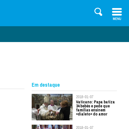
Em destaque
2018-01-07
Vaticano: Papa batiza
34 bebés e pede que
famílias ensinem
«dialeto» do amor
2018-01-07