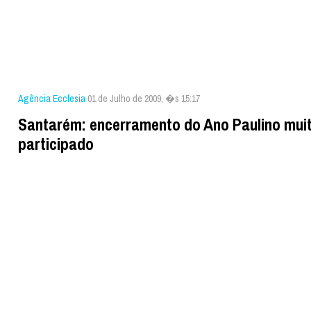
Agência Ecclesia
01 de Julho de 2009, �s 15:17
Santarém: encerramento do Ano Paulino mui
participado