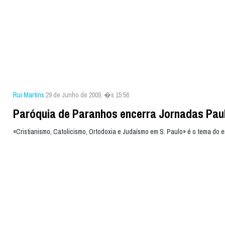
Rui Martins
29 de Junho de 2009, �s 15:56
Paróquia de Paranhos encerra Jornadas Pau
«Cristianismo, Catolicismo, Ortodoxia e Judaísmo em S. Paulo» é o tema do 