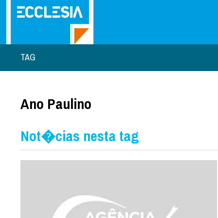
TAG
Ano Paulino
Not�cias nesta tag