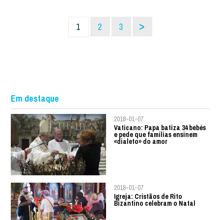
>
1
2
3
Em destaque
2018-01-07
Vaticano: Papa batiza 34 bebés
e pede que famílias ensinem
«dialeto» do amor
2018-01-07
Igreja: Cristãos de Rito
Bizantino celebram o Natal