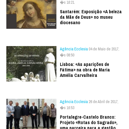
�s 16:21
Santarém: Exposição «A beleza
da Mãe de Deus» no museu
diocesano
Agência Ecclesia
04 de Maio de 2017,
�s 08:50
Lisboa: «As aparições de
Fátima» na obra de Maria
Amélia Carvalheira
Agência Ecclesia
26 de Abril de 2017,
�s 16:53
Portalegre-Castelo Branco:
Projeto «Rotas do Sagrado»,
uma parceira para a gestão