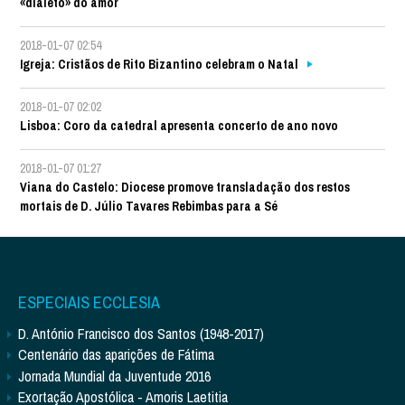
«dialeto» do amor
2018-01-07 02:54
Igreja: Cristãos de Rito Bizantino celebram o Natal
2018-01-07 02:02
Lisboa: Coro da catedral apresenta concerto de ano novo
2018-01-07 01:27
Viana do Castelo: Diocese promove transladação dos restos
mortais de D. Júlio Tavares Rebimbas para a Sé
ESPECIAIS ECCLESIA
D. António Francisco dos Santos (1948-2017)
Centenário das aparições de Fátima
Jornada Mundial da Juventude 2016
Exortação Apostólica - Amoris Laetitia