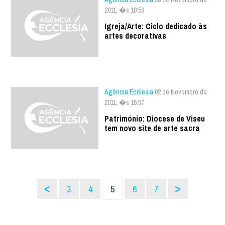
2011, �s 10:59
Igreja/Arte: Ciclo dedicado às
artes decorativas
Agência Ecclesia
02 de Novembro de
2011, �s 15:57
Património: Diocese de Viseu
tem novo site de arte sacra
<
>
3
4
5
6
7