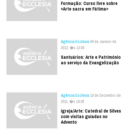
Formação: Curso livre sobre
«Arte sacra em Fátima»
Agência Ecclesia
09 de Janeiro de
2012, �s 13:00
Santuários: Arte e Património
ao serviço da Evangelização
Agência Ecclesia
10 de Dezembro de
2011, �s 19:28
Igreja/Arte: Catedral de Silves
com visitas guiadas no
Advento