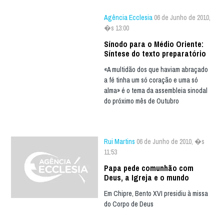
Agência Ecclesia
06 de Junho de 2010,
�s 13:00
Sínodo para o Médio Oriente:
Síntese do texto preparatório
«A multidão dos que haviam abraçado
a fé tinha um só coração e uma só
alma» é o tema da assembleia sinodal
do próximo mês de Outubro
Rui Martins
06 de Junho de 2010, �s
11:53
Papa pede comunhão com
Deus, a Igreja e o mundo
Em Chipre, Bento XVI presidiu à missa
do Corpo de Deus