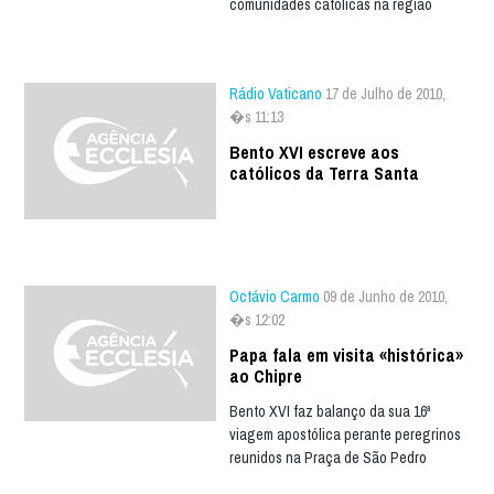
comunidades católicas na região
Rádio Vaticano
17 de Julho de 2010,
�s 11:13
Bento XVI escreve aos
católicos da Terra Santa
Octávio Carmo
09 de Junho de 2010,
�s 12:02
Papa fala em visita «histórica»
ao Chipre
Bento XVI faz balanço da sua 16ª
viagem apostólica perante peregrinos
reunidos na Praça de São Pedro