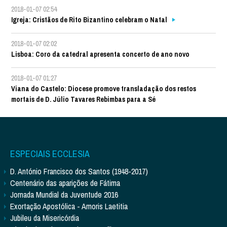
2018-01-07 02:54
Igreja: Cristãos de Rito Bizantino celebram o Natal
2018-01-07 02:02
Lisboa: Coro da catedral apresenta concerto de ano novo
2018-01-07 01:27
Viana do Castelo: Diocese promove transladação dos restos
mortais de D. Júlio Tavares Rebimbas para a Sé
ESPECIAIS ECCLESIA
D. António Francisco dos Santos (1948-2017)
Centenário das aparições de Fátima
Jornada Mundial da Juventude 2016
Exortação Apostólica - Amoris Laetitia
Jubileu da Misericórdia