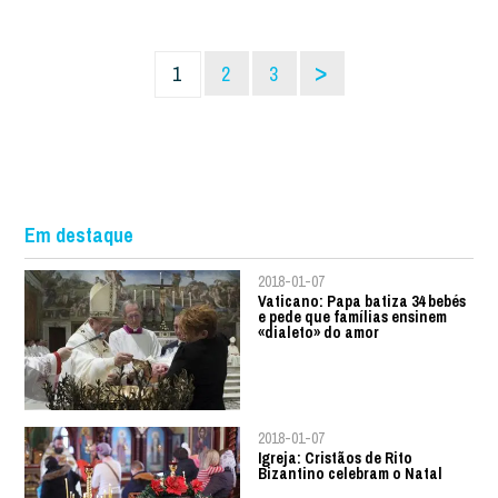
>
1
2
3
Em destaque
2018-01-07
Vaticano: Papa batiza 34 bebés
e pede que famílias ensinem
«dialeto» do amor
2018-01-07
Igreja: Cristãos de Rito
Bizantino celebram o Natal