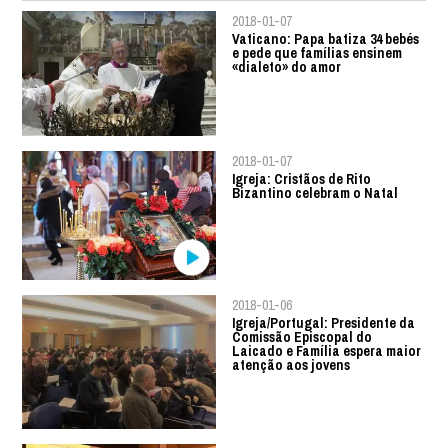
2018-01-07
Vaticano: Papa batiza 34 bebés
e pede que famílias ensinem
«dialeto» do amor
2018-01-07
Igreja: Cristãos de Rito
Bizantino celebram o Natal
2018-01-06
Igreja/Portugal: Presidente da
Comissão Episcopal do
Laicado e Família espera maior
atenção aos jovens