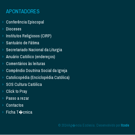
APONTADORES
Conferência Episcopal
Dioceses
Institutos Religiosos (CIRP)
Santuário de Fátima
Secretariado Nacional da Liturgia
Anuário Católico (endereços)
Comentários às leituras
Compêndio Doutrina Social da Igreja
Catolicopédia (Enciclopédia Católica)
SOS Cultura Católica
Click to Pray
Passo a rezar
Contactos
Ficha T�cnica
© 2014 Ag�ncia Ecclesia. Desenvolvido por
Itcode