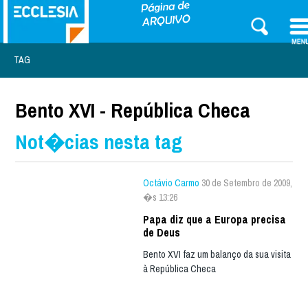
TAG
Bento XVI - República Checa
Not�cias nesta tag
Octávio Carmo
30 de Setembro de 2009,
�s 13:26
Papa diz que a Europa precisa
de Deus
Bento XVI faz um balanço da sua visita
à República Checa