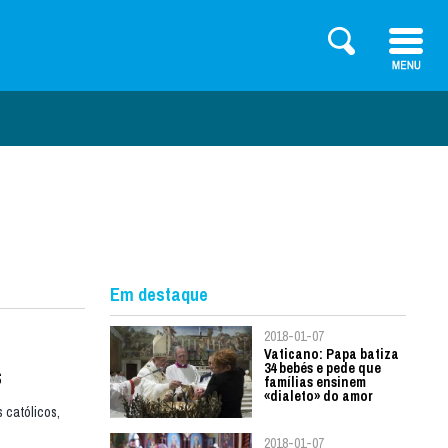
Em destaque
2018-01-07
Vaticano: Papa batiza
34 bebés e pede que
s
famílias ensinem
«dialeto» do amor
 católicos,
2018-01-07