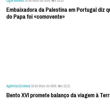
Lígia Silveira
18 de Maio de 2009, �s 16:32
Embaixadora da Palestina em Portugal diz qu
do Papa foi «comovente»
Agência Ecclesia
18 de Maio de 2009, �s 15:21
Bento XVI promete balanço da viagem à Ter