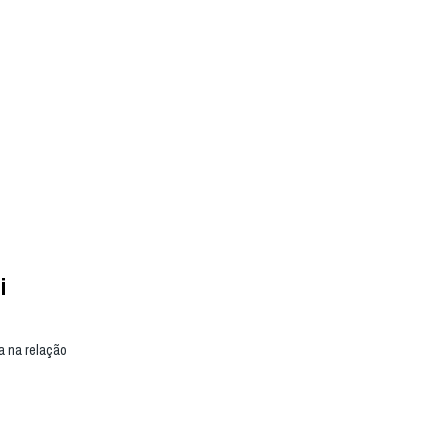
i
a na relação