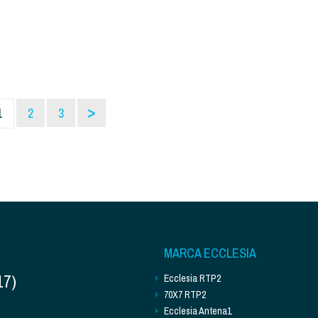
>
1
2
3
MARCA ECCLESIA
17)
Ecclesia RTP2
70X7 RTP2
Ecclesia Antena1