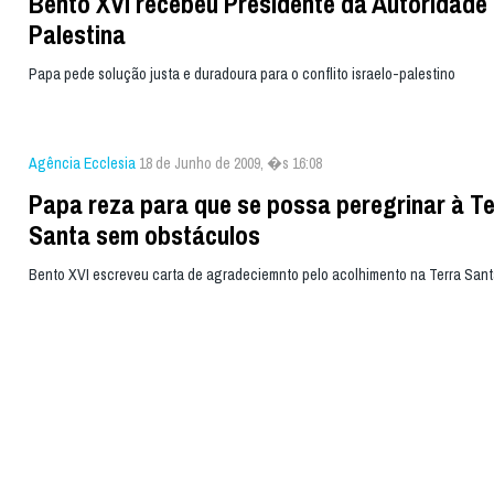
Bento XVI recebeu Presidente da Autoridade
Palestina
Papa pede solução justa e duradoura para o conflito israelo-palestino
Agência Ecclesia
18 de Junho de 2009, �s 16:08
Papa reza para que se possa peregrinar à Te
Santa sem obstáculos
Bento XVI escreveu carta de agradeciemnto pelo acolhimento na Terra Sant