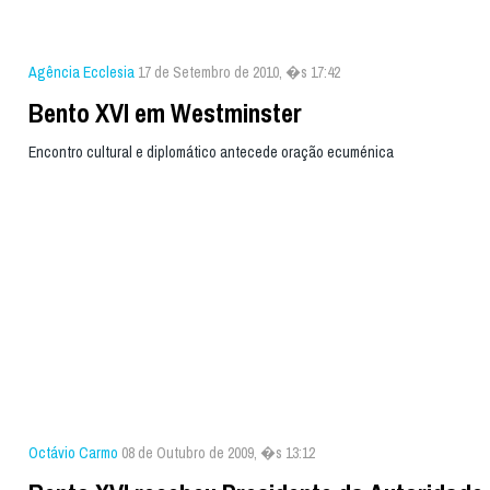
Agência Ecclesia
17 de Setembro de 2010, �s 17:42
Bento XVI em Westminster
Encontro cultural e diplomático antecede oração ecuménica
Octávio Carmo
08 de Outubro de 2009, �s 13:12