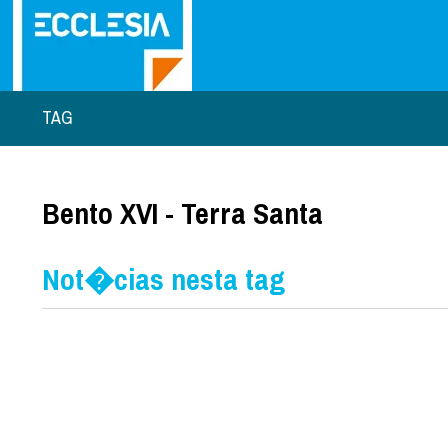
TAG
Bento XVI - Terra Santa
Not�cias nesta tag