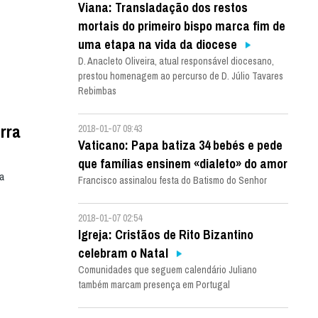
Viana: Transladação dos restos
mortais do primeiro bispo marca fim de
uma etapa na vida da diocese
D. Anacleto Oliveira, atual responsável diocesano,
prestou homenagem ao percurso de D. Júlio Tavares
Rebimbas
rra
2018-01-07 09:43
Vaticano: Papa batiza 34 bebés e pede
que famílias ensinem «dialeto» do amor
a
Francisco assinalou festa do Batismo do Senhor
2018-01-07 02:54
Igreja: Cristãos de Rito Bizantino
celebram o Natal
Comunidades que seguem calendário Juliano
também marcam presença em Portugal