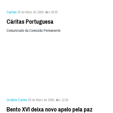
Caritas
25 de Maio de 2009, �s 09:55
Cáritas Portuguesa
Comunicado da Comissão Permanente
Octávio Carmo
20 de Maio de 2009, �s 13:28
Bento XVI deixa novo apelo pela paz