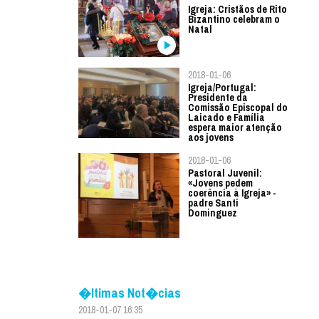
Igreja: Cristãos de Rito
Bizantino celebram o
Natal
2018-01-06
Igreja/Portugal:
Presidente da
Comissão Episcopal do
Laicado e Família
espera maior atenção
aos jovens
2018-01-06
Pastoral Juvenil:
«Jovens pedem
coerência à Igreja» -
padre Santi
Dominguez
�ltimas Not�cias
2018-01-07 16:35