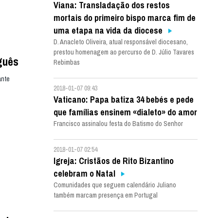
Viana: Transladação dos restos
mortais do primeiro bispo marca fim de
uma etapa na vida da diocese
D. Anacleto Oliveira, atual responsável diocesano,
prestou homenagem ao percurso de D. Júlio Tavares
guês
Rebimbas
ante
2018-01-07 09:43
Vaticano: Papa batiza 34 bebés e pede
que famílias ensinem «dialeto» do amor
Francisco assinalou festa do Batismo do Senhor
2018-01-07 02:54
Igreja: Cristãos de Rito Bizantino
celebram o Natal
Comunidades que seguem calendário Juliano
também marcam presença em Portugal