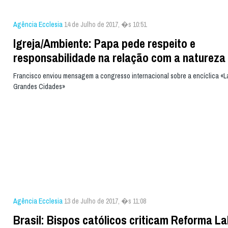
Agência Ecclesia
14 de Julho de 2017, �s 10:51
Igreja/Ambiente: Papa pede respeito e
responsabilidade na relação com a natureza
Francisco enviou mensagem a congresso internacional sobre a encíclica «La
Grandes Cidades»
Agência Ecclesia
13 de Julho de 2017, �s 11:08
Brasil: Bispos católicos criticam Reforma La