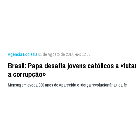
Agência Ecclesia
01 de Agosto de 2017, �s 12:55
Brasil: Papa desafia jovens católicos a «luta
a corrupção»
Mensagem evoca 300 anos de Aparecida e «força revolucionária» da fé