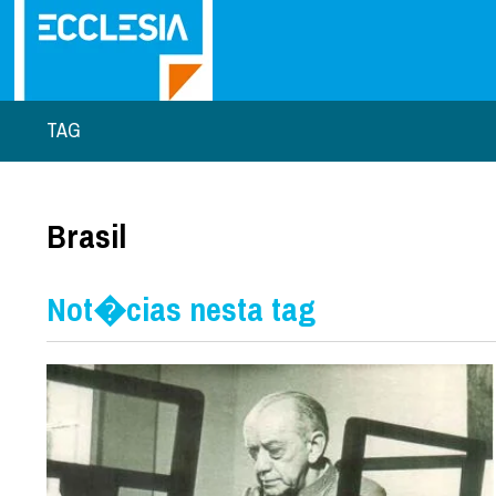
TAG
Brasil
Not�cias nesta tag