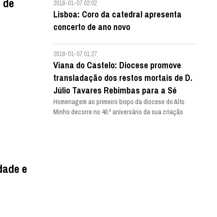
 de
2018-01-07 02:02
Lisboa: Coro da catedral apresenta
concerto de ano novo
2018-01-07 01:27
Viana do Castelo: Diocese promove
transladação dos restos mortais de D.
Júlio Tavares Rebimbas para a Sé
Homenagem ao primeiro bispo da diocese do Alto
Minho decorre no 40.º aniversário da sua criação
dade e