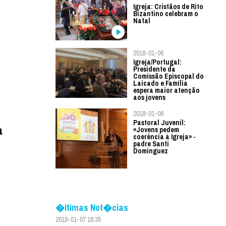
Igreja: Cristãos de Rito
Bizantino celebram o
Natal
2018-01-06
Igreja/Portugal:
Presidente da
Comissão Episcopal do
Laicado e Família
espera maior atenção
aos jovens
2018-01-06
Pastoral Juvenil:
a
«Jovens pedem
coerência à Igreja» -
padre Santi
Dominguez
�ltimas Not�cias
2018-01-07 16:35