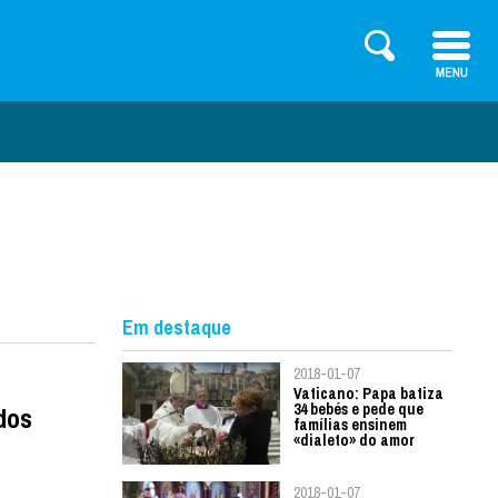
Em destaque
2018-01-07
Vaticano: Papa batiza
34 bebés e pede que
dos
famílias ensinem
«dialeto» do amor
2018-01-07