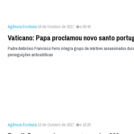
Agência Ecclesia
15 de Outubro de 2017, �s 09:43
Vaticano: Papa proclamou novo santo portu
Padre Ambrósio Francisco Ferro integra grupo de mártires assassinados dur
perseguições anticatólicas
Agência Ecclesia
12 de Outubro de 2017, �s 15:25