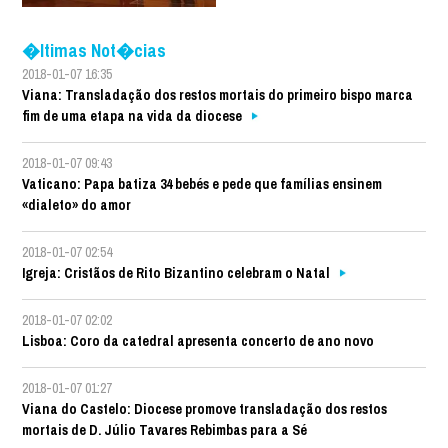
�ltimas Not�cias
2018-01-07 16:35
Viana: Transladação dos restos mortais do primeiro bispo marca
fim de uma etapa na vida da diocese
2018-01-07 09:43
Vaticano: Papa batiza 34 bebés e pede que famílias ensinem
«dialeto» do amor
2018-01-07 02:54
Igreja: Cristãos de Rito Bizantino celebram o Natal
2018-01-07 02:02
Lisboa: Coro da catedral apresenta concerto de ano novo
2018-01-07 01:27
Viana do Castelo: Diocese promove transladação dos restos
mortais de D. Júlio Tavares Rebimbas para a Sé