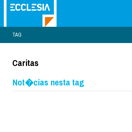
TAG
Caritas
Not�cias nesta tag