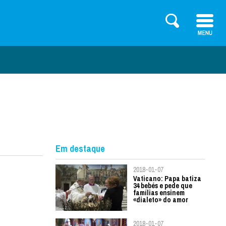
Em destaque
2018-01-07
Vaticano: Papa batiza
34 bebés e pede que
famílias ensinem
«dialeto» do amor
2018-01-07