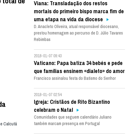
 total de
Viana: Transladação dos restos
mortais do primeiro bispo marca fim de
uma etapa na vida da diocese
D. Anacleto Oliveira, atual responsável diocesano,
prestou homenagem ao percurso de D. Júlio Tavares
Rebimbas
2018-01-07 09:43
Vaticano: Papa batiza 34 bebés e pede
que famílias ensinem «dialeto» do amor
Francisco assinalou festa do Batismo do Senhor
2018-01-07 02:54
Igreja: Cristãos de Rito Bizantino
da
celebram o Natal
Comunidades que seguem calendário Juliano
também marcam presença em Portugal
de Calcutá