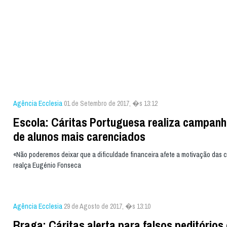
Agência Ecclesia
01 de Setembro de 2017, �s 13:12
Escola: Cáritas Portuguesa realiza campanh
de alunos mais carenciados
«Não poderemos deixar que a dificuldade financeira afete a motivação das c
realça Eugénio Fonseca
Agência Ecclesia
29 de Agosto de 2017, �s 13:10
Braga: Cáritas alerta para falsos peditório