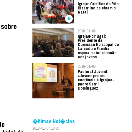
Igreja: Cristãos de Rito
Bizantino celebram o
Natal
 sobre
2018-01-06
Igreja/Portugal:
Presidente da
Comissão Episcopal do
Laicado e Família
espera maior atenção
aos jovens
2018-01-06
Pastoral Juvenil:
«Jovens pedem
coerência à Igreja» -
padre Santi
Dominguez
�ltimas Not�cias
de
2018-01-07 16:35