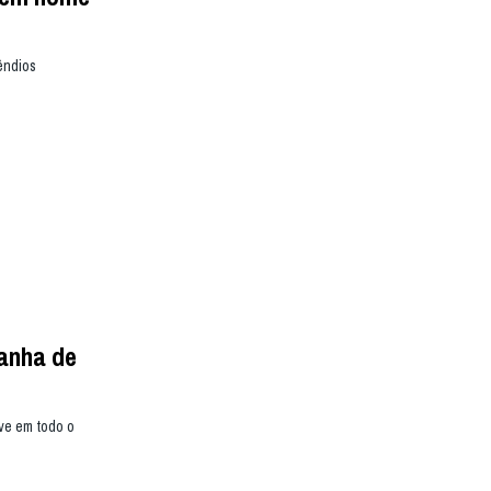
êndios
anha de
ive em todo o