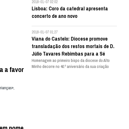
2018-01-07 02:02
Lisboa: Coro da catedral apresenta
concerto de ano novo
2018-01-07 01:27
Viana do Castelo: Diocese promove
transladação dos restos mortais de D.
Júlio Tavares Rebimbas para a Sé
Homenagem ao primeiro bispo da diocese do Alto
Minho decorre no 40.º aniversário da sua criação
a a favor
rianças»,
s em nome