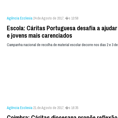
Agência Ecclesia
24 de Agosto de 2017, �s 10:58
Escola: Cáritas Portuguesa desafia a ajudar
e jovens mais carenciados
Campanha nacional de recolha de material escolar decorre nos dias 2 e 3 d
Agência Ecclesia
21 de Agosto de 2017, �s 16:35
Coimbra: Cáritas diocesana propõe reflexão