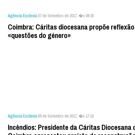
Agência Ecclesia
07 de Setembro de 2017, �s 08:30
Coimbra: Cáritas diocesana propõe reflexão
«questões do género»
Agência Ecclesia
05 de Setembro de 2017, �s 17:10
Incêndios: Presidente da Cáritas Diocesana 