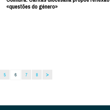
«questões do género»
>
5
6
7
8