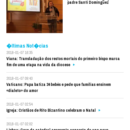
padre Santi Dominguez
�ltimas Not�cias
2018-01-07 16:35
Viana: Transladação dos restos mortais do primeiro bispo marca
fim de uma etapa na vida da diocese
2018-01-07 09:43
Vaticano: Papa batiza 34 bebés e pede que famílias ensinem
«dialeto» do amor
2018-01-07 02:54
Igreja: Cristãos de Rito Bizantino celebram o Natal
2018-01-07 02:02
Lisboa: Coro da catedral apresenta concerto de ano novo