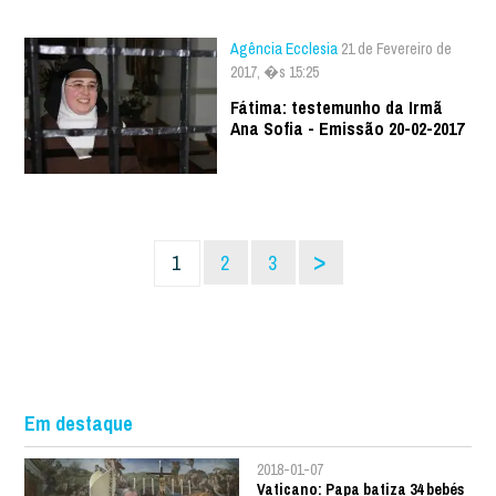
Agência Ecclesia
21 de Fevereiro de
2017, �s 15:25
Fátima: testemunho da Irmã
Ana Sofia - Emissão 20-02-2017
>
1
2
3
Em destaque
2018-01-07
Vaticano: Papa batiza 34 bebés