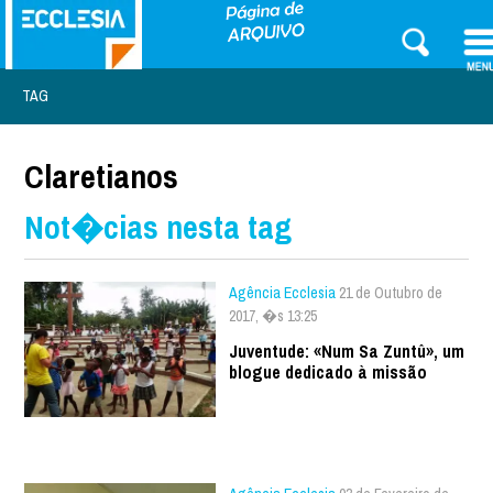
TAG
Claretianos
Not�cias nesta tag
Agência Ecclesia
21 de Outubro de
2017, �s 13:25
Juventude: «Num Sa Zuntû», um
blogue dedicado à missão