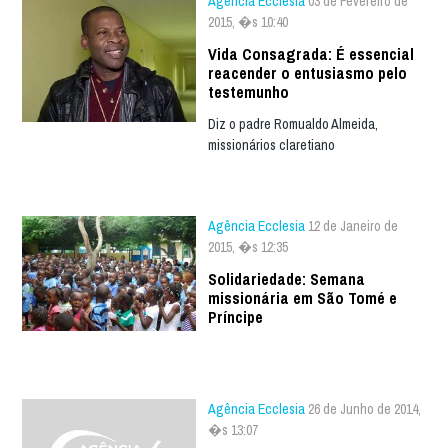
Agência Ecclesia
03 de Fevereiro de
2015, �s 10:40
Vida Consagrada: É essencial
reacender o entusiasmo pelo
testemunho
Diz o padre Romualdo Almeida,
missionários claretiano
Agência Ecclesia
12 de Janeiro de
2015, �s 12:35
Solidariedade: Semana
missionária em São Tomé e
Príncipe
Agência Ecclesia
26 de Junho de 2014,
�s 13:07