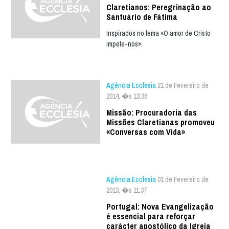
Claretianos: Peregrinação ao
Santuário de Fátima
Inspirados no lema «O amor de Cristo
impele-nos».
Agência Ecclesia
21 de Fevereiro de
2014, �s 13:36
Missão: Procuradoria das
Missões Claretianas promoveu
«Conversas com Vida»
Agência Ecclesia
01 de Fevereiro de
2013, �s 11:37
Portugal: Nova Evangelização
é essencial para reforçar
carácter apostólico da Igreja