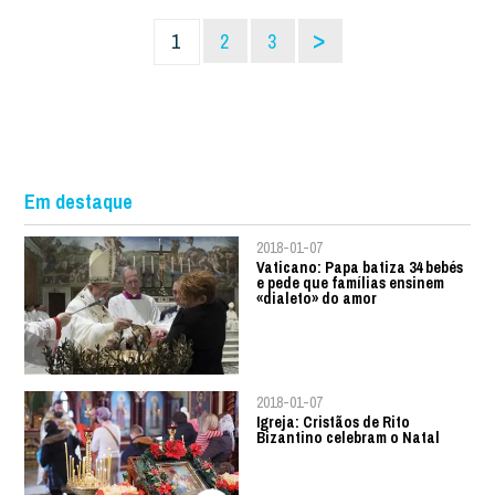
>
1
2
3
Em destaque
2018-01-07
Vaticano: Papa batiza 34 bebés
e pede que famílias ensinem
«dialeto» do amor
2018-01-07
Igreja: Cristãos de Rito
Bizantino celebram o Natal