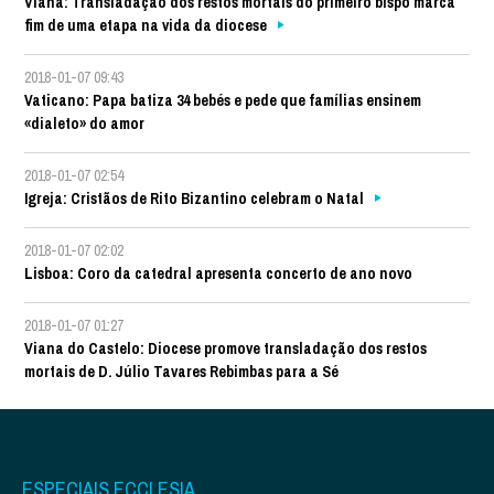
Viana: Transladação dos restos mortais do primeiro bispo marca
fim de uma etapa na vida da diocese
2018-01-07 09:43
Vaticano: Papa batiza 34 bebés e pede que famílias ensinem
«dialeto» do amor
2018-01-07 02:54
Igreja: Cristãos de Rito Bizantino celebram o Natal
2018-01-07 02:02
Lisboa: Coro da catedral apresenta concerto de ano novo
2018-01-07 01:27
Viana do Castelo: Diocese promove transladação dos restos
mortais de D. Júlio Tavares Rebimbas para a Sé
ESPECIAIS ECCLESIA