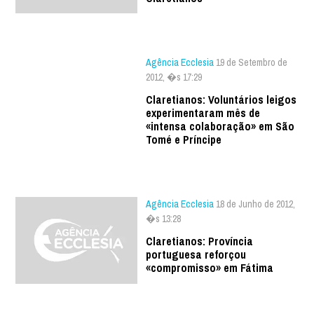
Agência Ecclesia
19 de Setembro de
2012, �s 17:29
Claretianos: Voluntários leigos
experimentaram mês de
«intensa colaboração» em São
Tomé e Príncipe
Agência Ecclesia
18 de Junho de 2012,
�s 13:28
Claretianos: Província
portuguesa reforçou
«compromisso» em Fátima