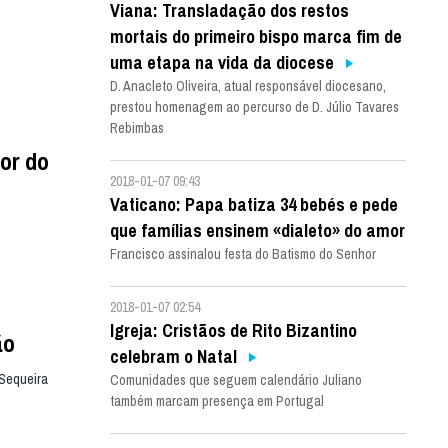
Viana: Transladação dos restos
mortais do primeiro bispo marca fim de
uma etapa na vida da diocese
D. Anacleto Oliveira, atual responsável diocesano,
prestou homenagem ao percurso de D. Júlio Tavares
Rebimbas
or do
2018-01-07 09:43
Vaticano: Papa batiza 34 bebés e pede
que famílias ensinem «dialeto» do amor
Francisco assinalou festa do Batismo do Senhor
2018-01-07 02:54
Igreja: Cristãos de Rito Bizantino
ão
celebram o Natal
 Sequeira
Comunidades que seguem calendário Juliano
também marcam presença em Portugal