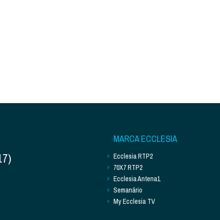
MARCA ECCLESIA
17)
Ecclesia RTP2
70X7 RTP2
Ecclesia Antena1
Semanário
My Ecclesia TV