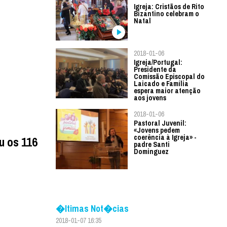
Igreja: Cristãos de Rito
Bizantino celebram o
Natal
2018-01-06
Igreja/Portugal:
Presidente da
Comissão Episcopal do
Laicado e Família
espera maior atenção
aos jovens
2018-01-06
Pastoral Juvenil:
«Jovens pedem
coerência à Igreja» -
u os 116
padre Santi
Dominguez
�ltimas Not�cias
2018-01-07 16:35