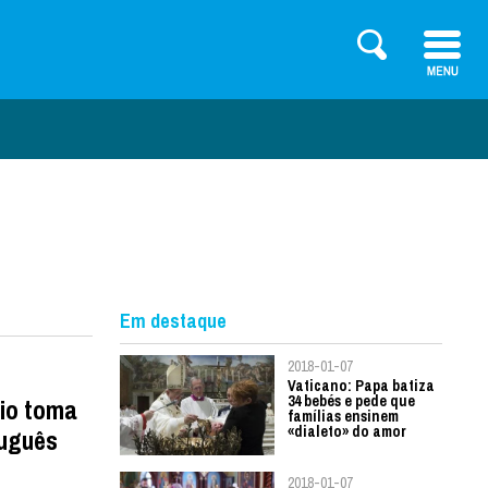
Em destaque
2018-01-07
Vaticano: Papa batiza
34 bebés e pede que
cio toma
famílias ensinem
«dialeto» do amor
tuguês
2018-01-07