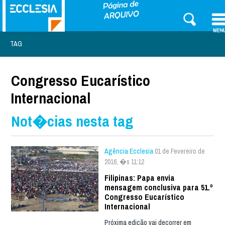
TAG
Congresso Eucarístico
Internacional
Not�cias nesta tag
Agência Ecclesia
01 de Fevereiro de
2016, �s 11:12
Filipinas: Papa envia
mensagem conclusiva para 51.º
Congresso Eucarístico
Internacional
Próxima edição vai decorrer em