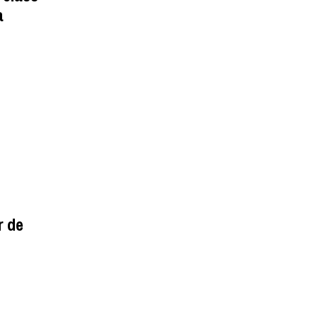
a
r de