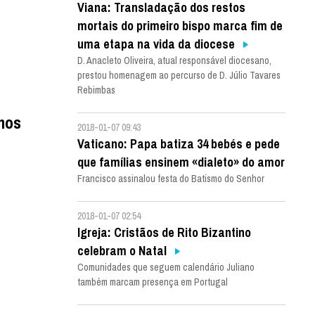
Viana: Transladação dos restos
mortais do primeiro bispo marca fim de
uma etapa na vida da diocese
D. Anacleto Oliveira, atual responsável diocesano,
prestou homenagem ao percurso de D. Júlio Tavares
Rebimbas
anos
2018-01-07 09:43
Vaticano: Papa batiza 34 bebés e pede
que famílias ensinem «dialeto» do amor
Francisco assinalou festa do Batismo do Senhor
2018-01-07 02:54
Igreja: Cristãos de Rito Bizantino
celebram o Natal
Comunidades que seguem calendário Juliano
também marcam presença em Portugal