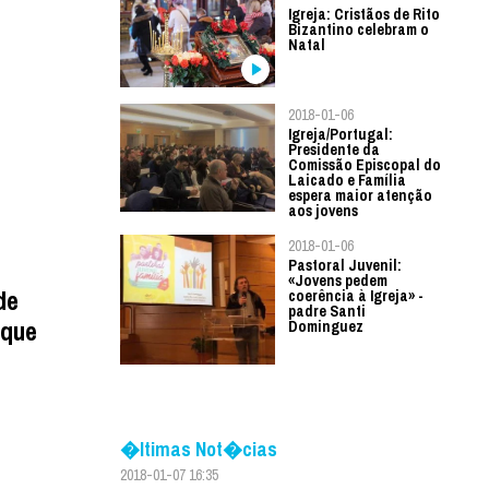
Igreja: Cristãos de Rito
Bizantino celebram o
Natal
2018-01-06
Igreja/Portugal:
Presidente da
Comissão Episcopal do
Laicado e Família
espera maior atenção
aos jovens
2018-01-06
Pastoral Juvenil:
«Jovens pedem
de
coerência à Igreja» -
padre Santi
ique
Dominguez
�ltimas Not�cias
2018-01-07 16:35