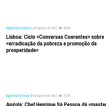
Agência Ecclesia
31 de Agosto de 2017, �s 09:30
Lisboa: Ciclo «Conversas Coerentes» sobre
«erradicação da pobreza e promoção da
prosperidade»
Agência Ecclesia
30 de Agosto de 2017, �s 13:55
Angola: Chef Henrique Sá Pessoa dá «maste