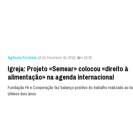
Agência Ecclesia
19 de Fevereiro de 2016, �s 16:35
Igreja: Projeto «Semear» colocou «direito à
alimentação» na agenda internacional
Fundação Fé e Cooperação faz balanço positivo do trabalho realizado ao l
últimos dois anos