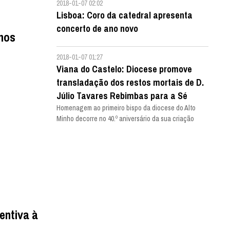
2018-01-07 02:02
Lisboa: Coro da catedral apresenta
concerto de ano novo
anos
2018-01-07 01:27
Viana do Castelo: Diocese promove
transladação dos restos mortais de D.
Júlio Tavares Rebimbas para a Sé
Homenagem ao primeiro bispo da diocese do Alto
Minho decorre no 40.º aniversário da sua criação
entiva à