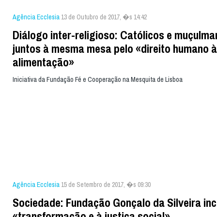
Agência Ecclesia
13 de Outubro de 2017, �s 14:42
Diálogo inter-religioso: Católicos e muçulm
juntos à mesma mesa pelo «direito humano à
alimentação»
Iniciativa da Fundação Fé e Cooperação na Mesquita de Lisboa
Agência Ecclesia
15 de Setembro de 2017, �s 09:30
Sociedade: Fundação Gonçalo da Silveira inc
«transformação e à justiça social»