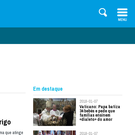
Em destaque
2018-01-07
Vaticano: Papa batiza
34 bebés e pede que
famílias ensinem
«dialeto» do amor
rigo
ama que atinge
2018-01-07