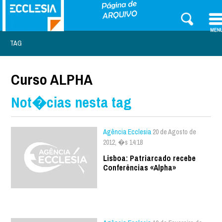
TAG
Curso ALPHA
Not�cias nesta tag
Agência Ecclesia
20 de Agosto de
2012, �s 14:18
Lisboa: Patriarcado recebe
Conferências «Alpha»