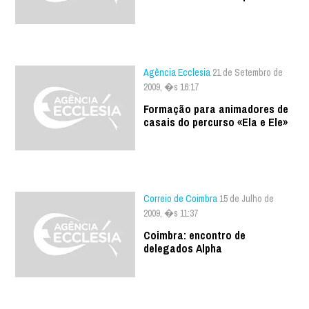
Agência Ecclesia
21 de Setembro de
2009, �s 16:17
Formação para animadores de
casais do percurso «Ela e Ele»
Correio de Coimbra
15 de Julho de
2009, �s 11:37
Coimbra: encontro de
delegados Alpha