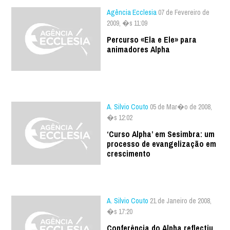
Agência Ecclesia
07 de Fevereiro de
2009, �s 11:09
Percurso «Ela e Ele» para
animadores Alpha
A. Silvio Couto
05 de Mar�o de 2008,
�s 12:02
‘Curso Alpha’ em Sesimbra: um
processo de evangelização em
crescimento
A. Silvio Couto
21 de Janeiro de 2008,
�s 17:20
Conferência do Alpha reflectiu