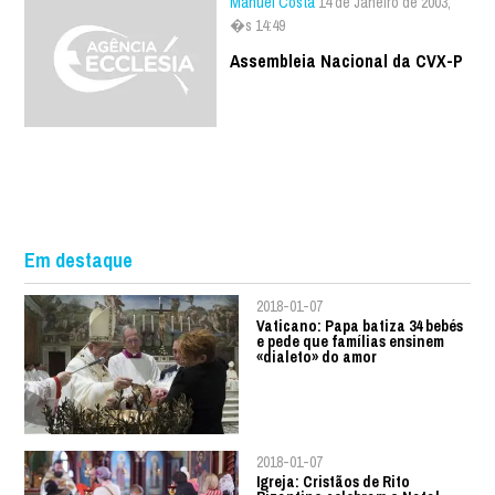
Manuel Costa
14 de Janeiro de 2003,
�s 14:49
Assembleia Nacional da CVX-P
Em destaque
2018-01-07
Vaticano: Papa batiza 34 bebés
e pede que famílias ensinem
«dialeto» do amor
2018-01-07
Igreja: Cristãos de Rito