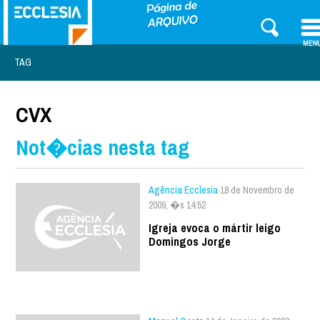
TAG
CVX
Not�cias nesta tag
Agência Ecclesia
18 de Novembro de
2009, �s 14:52
Igreja evoca o mártir leigo
Domingos Jorge