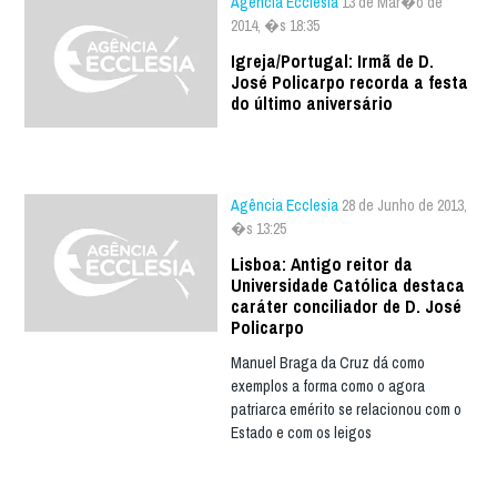
Agência Ecclesia
13 de Mar�o de
2014, �s 18:35
Igreja/Portugal: Irmã de D.
José Policarpo recorda a festa
do último aniversário
Agência Ecclesia
28 de Junho de 2013,
�s 13:25
Lisboa: Antigo reitor da
Universidade Católica destaca
caráter conciliador de D. José
Policarpo
Manuel Braga da Cruz dá como
exemplos a forma como o agora
patriarca emérito se relacionou com o
Estado e com os leigos