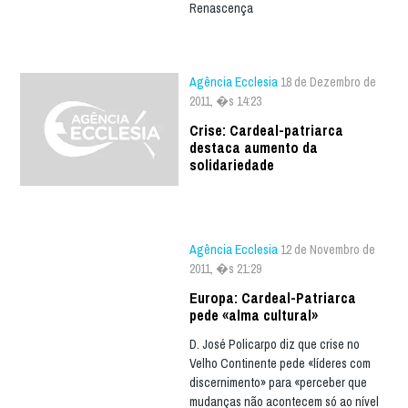
Renascença
Agência Ecclesia
18 de Dezembro de
2011, �s 14:23
Crise: Cardeal-patriarca
destaca aumento da
solidariedade
Agência Ecclesia
12 de Novembro de
2011, �s 21:29
Europa: Cardeal-Patriarca
pede «alma cultural»
D. José Policarpo diz que crise no
Velho Continente pede «líderes com
discernimento» para «perceber que
mudanças não acontecem só ao nível