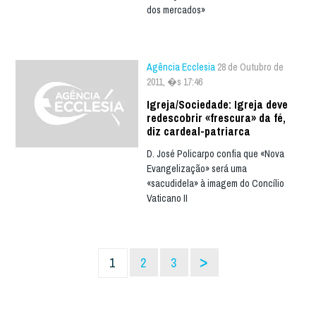
dos mercados»
Agência Ecclesia
28 de Outubro de
2011, �s 17:46
Igreja/Sociedade: Igreja deve
redescobrir «frescura» da fé,
diz cardeal-patriarca
D. José Policarpo confia que «Nova
Evangelização» será uma
«sacudidela» à imagem do Concílio
Vaticano II
>
1
2
3