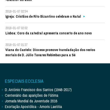
2018-01-07 02:54
Igreja: Cristãos de Rito Bizantino celebram o Natal
2018-01-07 02:02
Lisboa: Coro da catedral apresenta concerto de ano novo
2018-01-07 01:27
Viana do Castelo: Diocese promove transladação dos restos
mortais de D. Júlio Tavares Rebimbas para a Sé
ESPECIAIS ECCLESIA
D. António Francisco dos Santos (1948-2017)
Centenário das aparições de Fátima
Jornada Mundial da Juventude 2016
Exortação Apostólica - Amoris Laetitia