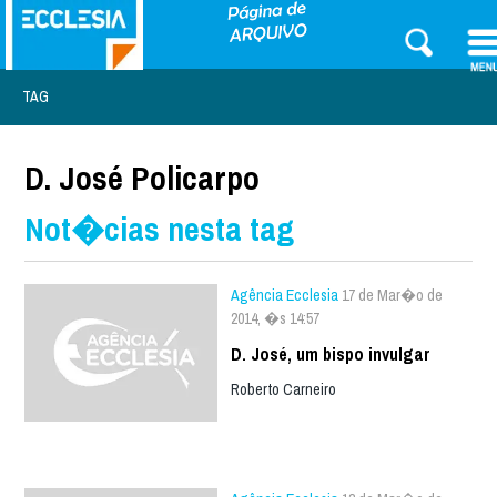
TAG
D. José Policarpo
Not�cias nesta tag
Agência Ecclesia
17 de Mar�o de
2014, �s 14:57
D. José, um bispo invulgar
Roberto Carneiro