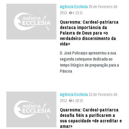
Agência Ecclesia
25 de Fevereiro de
2013, �s 13:11
Quaresma: Cardeal-patriarca
destaca importância da
Palavra de Deus para «o
verdadeiro discernimento da
vida»
D. José Policarpo apresentou a sua
segunda catequese dedicada ao
tempo litúrgico de preparação para a
Páscoa
Agência Ecclesia
13 de Fevereiro de
2013, �s 18:15
Quaresma: Cardeal-patriarca
desafia fiéis a purificarem a
sua capacidade «de acreditar e
amar»