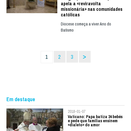
apela a «reviravolta
missionária» nas comunidades
católicas
Diocese começa a viver Ano do
Batismo
>
1
2
3
Em destaque
2018-01-07
Vaticano: Papa batiza 34 bebés
e pede que famílias ensinem
«dialeto» do amor