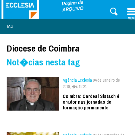
TAG
Diocese de Coimbra
Not�cias nesta tag
Agência Ecclesia
04 de Janeiro de
2018, �s 15:21
Coimbra: Cardeal Sistach é
orador nas jornadas de
formação permanente