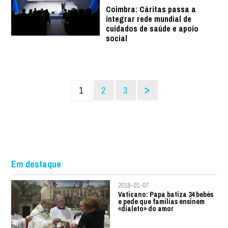
Coimbra: Cáritas passa a
integrar rede mundial de
cuidados de saúde e apoio
social
>
1
2
3
Em destaque
2018-01-07
Vaticano: Papa batiza 34 bebés
e pede que famílias ensinem
«dialeto» do amor