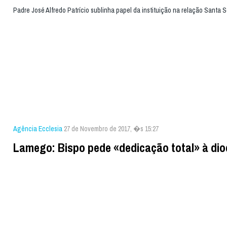
Padre José Alfredo Patrício sublinha papel da instituição na relação Santa 
Agência Ecclesia
27 de Novembro de 2017, �s 15:27
Lamego: Bispo pede «dedicação total» à di