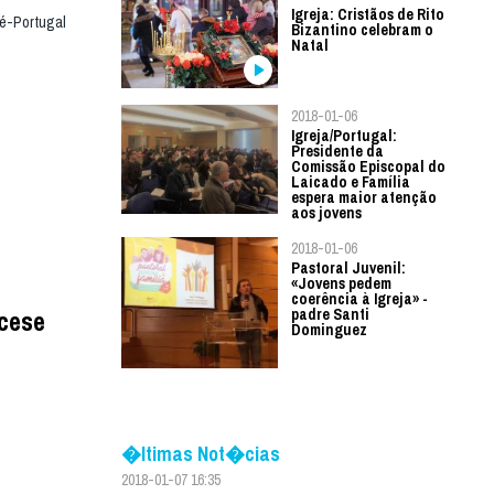
Igreja: Cristãos de Rito
Sé-Portugal
Bizantino celebram o
Natal
2018-01-06
Igreja/Portugal:
Presidente da
Comissão Episcopal do
Laicado e Família
espera maior atenção
aos jovens
2018-01-06
Pastoral Juvenil:
«Jovens pedem
coerência à Igreja» -
ocese
padre Santi
Dominguez
�ltimas Not�cias
2018-01-07 16:35