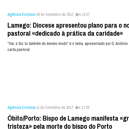
Agência Ecclesia
30 de Setembro de 2017, �s 13:37
Lamego: Diocese apresentou plano para o n
pastoral «dedicado à prática da caridade»
"Vai, e faz tu também do mesmo modo" é o tema, apresentado por D. Antóni
carta pastoral
Agência Ecclesia
11 de Setembro de 2017, �s 17:25
Óbito/Porto: Bispo de Lamego manifesta «g
tristeza» pela morte do bispo do Porto