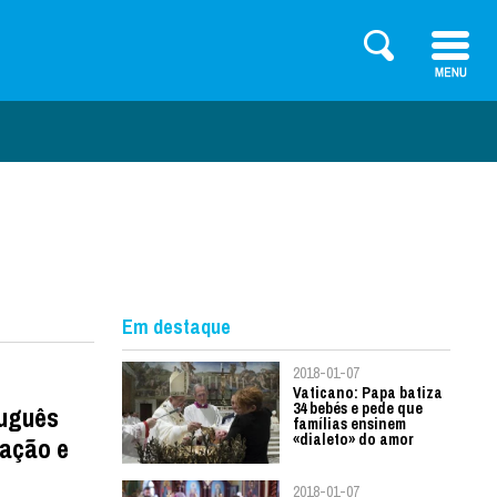
Em destaque
2018-01-07
Vaticano: Papa batiza
34 bebés e pede que
tuguês
famílias ensinem
«dialeto» do amor
zação e
2018-01-07