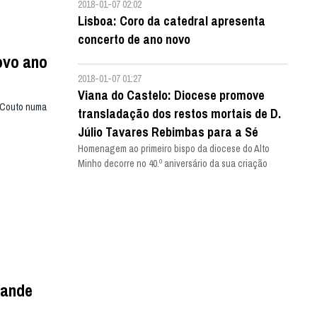
2018-01-07 02:02
Lisboa: Coro da catedral apresenta
concerto de ano novo
ovo ano
2018-01-07 01:27
Viana do Castelo: Diocese promove
o Couto numa
transladação dos restos mortais de D.
Júlio Tavares Rebimbas para a Sé
Homenagem ao primeiro bispo da diocese do Alto
Minho decorre no 40.º aniversário da sua criação
rande