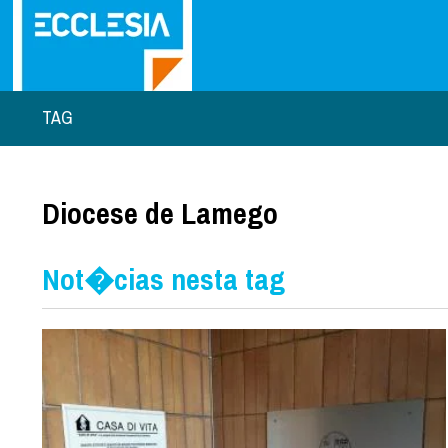
TAG
Diocese de Lamego
Not�cias nesta tag