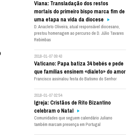
Viana: Transladação dos restos
mortais do primeiro bispo marca fim de
uma etapa na vida da diocese
D. Anacleto Oliveira, atual responsável diocesano,
prestou homenagem ao percurso de D. Júlio Tavares
Rebimbas
o
2018-01-07 09:43
Vaticano: Papa batiza 34 bebés e pede
que famílias ensinem «dialeto» do amor
Francisco assinalou festa do Batismo do Senhor
2018-01-07 02:54
Igreja: Cristãos de Rito Bizantino
celebram o Natal
Comunidades que seguem calendário Juliano
também marcam presença em Portugal