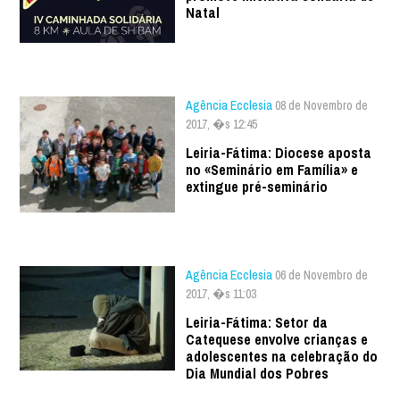
Natal
Agência Ecclesia
08 de Novembro de
2017, �s 12:45
Leiria-Fátima: Diocese aposta
no «Seminário em Família» e
extingue pré-seminário
Agência Ecclesia
06 de Novembro de
2017, �s 11:03
Leiria-Fátima: Setor da
Catequese envolve crianças e
adolescentes na celebração do
Dia Mundial dos Pobres