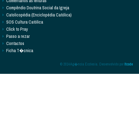
Comentários às leituras
Compêndio Doutrina Social da Igreja
Catolicopédia (Enciclopédia Católica)
SOS Cultura Católica
Click to Pray
Passo a rezar
Contactos
Ficha T�cnica
© 2014 Ag�ncia Ecclesia. Desenvolvido por
Itcode