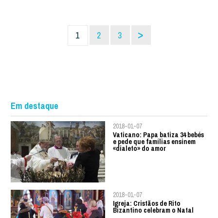
>
1
2
3
Em destaque
2018-01-07
Vaticano: Papa batiza 34 bebés
e pede que famílias ensinem
«dialeto» do amor
2018-01-07
Igreja: Cristãos de Rito
Bizantino celebram o Natal