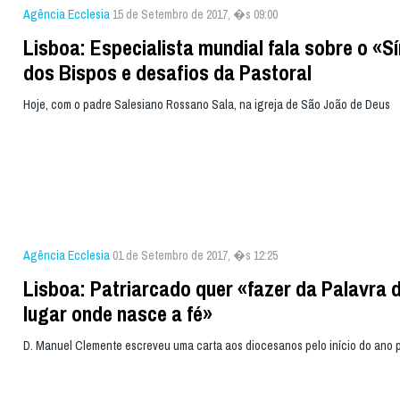
Agência Ecclesia
15 de Setembro de 2017, �s 09:00
Lisboa: Especialista mundial fala sobre o «S
dos Bispos e desafios da Pastoral
Hoje, com o padre Salesiano Rossano Sala, na igreja de São João de Deus
Agência Ecclesia
01 de Setembro de 2017, �s 12:25
Lisboa: Patriarcado quer «fazer da Palavra 
lugar onde nasce a fé»
D. Manuel Clemente escreveu uma carta aos diocesanos pelo início do ano p