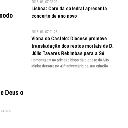
2018-01-07 02:02
Lisboa: Coro da catedral apresenta
ínodo
concerto de ano novo
2018-01-07 01:27
Viana do Castelo: Diocese promove
transladação dos restos mortais de D.
Júlio Tavares Rebimbas para a Sé
Homenagem ao primeiro bispo da diocese do Alto
Minho decorre no 40.º aniversário da sua criação
de Deus o
astoral