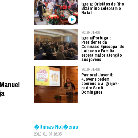
Igreja: Cristãos de Rito
Bizantino celebram o
Natal
2018-01-06
Igreja/Portugal:
Presidente da
Comissão Episcopal do
Laicado e Família
espera maior atenção
aos jovens
2018-01-06
Pastoral Juvenil:
«Jovens pedem
 Manuel
coerência à Igreja» -
padre Santi
ja
Dominguez
�ltimas Not�cias
2018-01-07 16:35