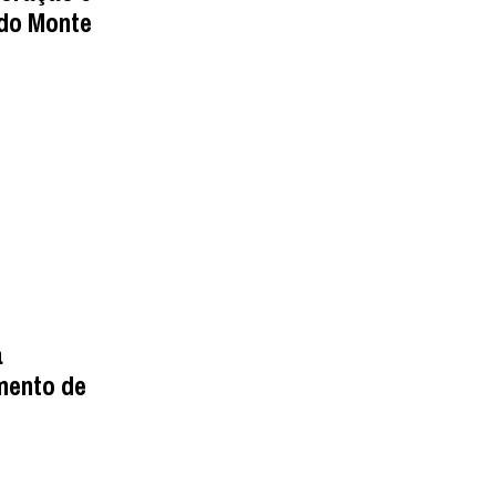
 do Monte
a
mento de