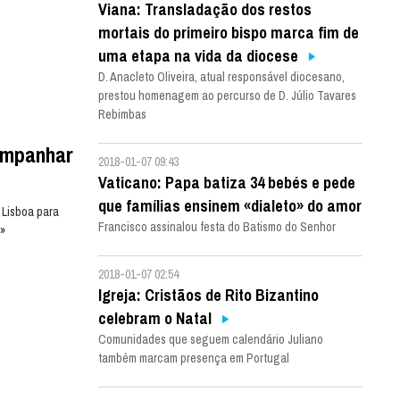
Viana: Transladação dos restos
mortais do primeiro bispo marca fim de
uma etapa na vida da diocese
D. Anacleto Oliveira, atual responsável diocesano,
prestou homenagem ao percurso de D. Júlio Tavares
Rebimbas
companhar
2018-01-07 09:43
Vaticano: Papa batiza 34 bebés e pede
que famílias ensinem «dialeto» do amor
 Lisboa para
Francisco assinalou festa do Batismo do Senhor
»
2018-01-07 02:54
Igreja: Cristãos de Rito Bizantino
celebram o Natal
Comunidades que seguem calendário Juliano
também marcam presença em Portugal