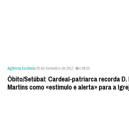
Agência Ecclesia
25 de Setembro de 2017, �s 08:23
Óbito/Setúbal: Cardeal-patriarca recorda D.
Martins como «estímulo e alerta» para a Igre