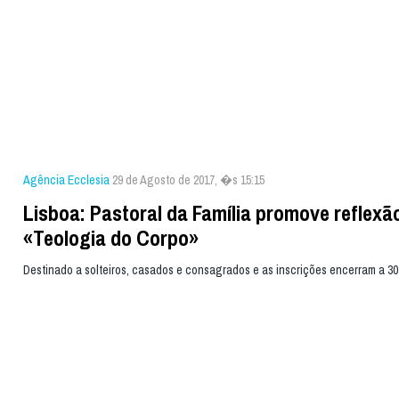
Agência Ecclesia
29 de Agosto de 2017, �s 15:15
Lisboa: Pastoral da Família promove reflexã
«Teologia do Corpo»
Destinado a solteiros, casados e consagrados e as inscrições encerram a 3