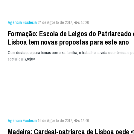
Agência Ecclesia
24 de Agosto de 2017, �s 10:20
Formação: Escola de Leigos do Patriarcado 
Lisboa tem novas propostas para este ano
Com destaque para temas como «a família, o trabalho, a vida económica e pol
social da Igreja»
Agência Ecclesia
16 de Agosto de 2017, �s 14:46
Madeira: Cardeal-patriarca de Lisboa pede 