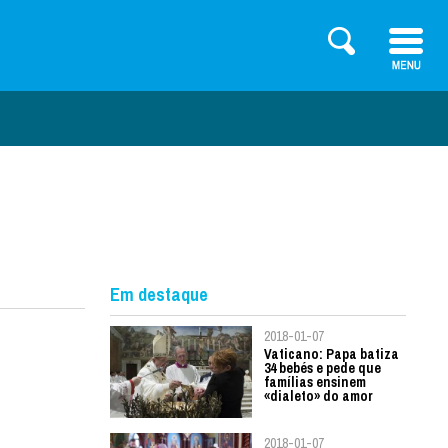
Em destaque
2018-01-07
Vaticano: Papa batiza
34 bebés e pede que
famílias ensinem
«dialeto» do amor
2018-01-07