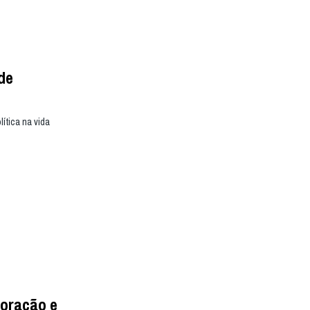
de
ítica na vida
«oração e