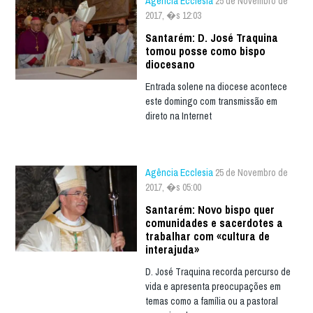
Agência Ecclesia
25 de Novembro de
2017, �s 12:03
Santarém: D. José Traquina
tomou posse como bispo
diocesano
Entrada solene na diocese acontece
este domingo com transmissão em
direto na Internet
Agência Ecclesia
25 de Novembro de
2017, �s 05:00
Santarém: Novo bispo quer
comunidades e sacerdotes a
trabalhar com «cultura de
interajuda»
D. José Traquina recorda percurso de
vida e apresenta preocupações em
temas como a família ou a pastoral