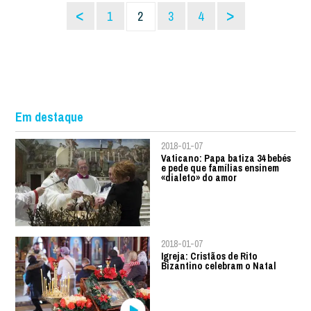
<
>
1
2
3
4
Em destaque
2018-01-07
Vaticano: Papa batiza 34 bebés
e pede que famílias ensinem
«dialeto» do amor
2018-01-07
Igreja: Cristãos de Rito
Bizantino celebram o Natal