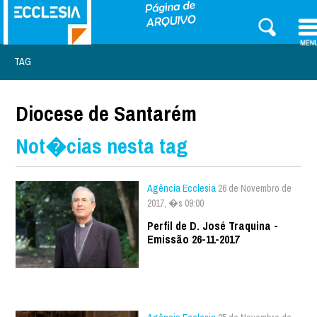
TAG
Diocese de Santarém
Not�cias nesta tag
Agência Ecclesia
26 de Novembro de
2017, �s 09:00
Perfil de D. José Traquina -
Emissão 26-11-2017