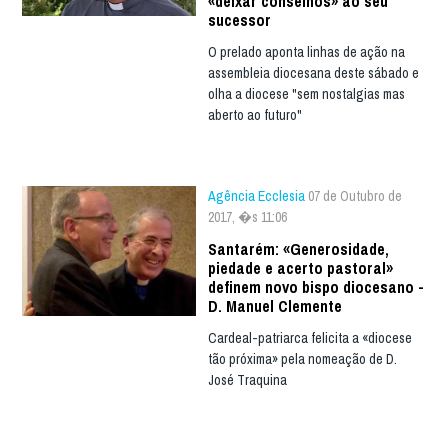
«deixar conselhos» ao seu
sucessor
O prelado aponta linhas de ação na
assembleia diocesana deste sábado e
olha a diocese "sem nostalgias mas
aberto ao futuro"
Agência Ecclesia
07 de Outubro de
2017, �s 11:06
Santarém: «Generosidade,
piedade e acerto pastoral»
definem novo bispo diocesano -
D. Manuel Clemente
Cardeal-patriarca felicita a «diocese
tão próxima» pela nomeação de D.
José Traquina