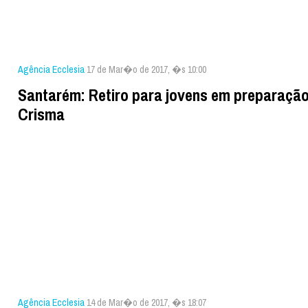
Agência Ecclesia
17 de Mar�o de 2017, �s 10:00
Santarém: Retiro para jovens em preparação
Crisma
Agência Ecclesia
14 de Mar�o de 2017, �s 18:07