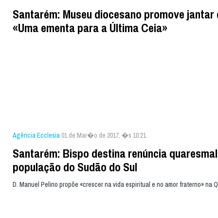
Santarém: Museu diocesano promove jantar
«Uma ementa para a Última Ceia»
Agência Ecclesia
01 de Mar�o de 2017, �s 10:21
Santarém: Bispo destina renúncia quaresmal
população do Sudão do Sul
D. Manuel Pelino propõe «crescer na vida espiritual e no amor fraterno» na