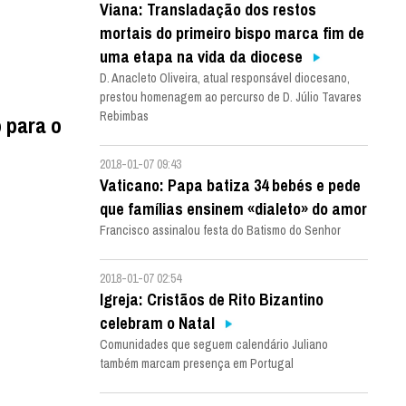
Viana: Transladação dos restos
mortais do primeiro bispo marca fim de
uma etapa na vida da diocese
D. Anacleto Oliveira, atual responsável diocesano,
prestou homenagem ao percurso de D. Júlio Tavares
Rebimbas
 para o
2018-01-07 09:43
Vaticano: Papa batiza 34 bebés e pede
que famílias ensinem «dialeto» do amor
Francisco assinalou festa do Batismo do Senhor
2018-01-07 02:54
Igreja: Cristãos de Rito Bizantino
celebram o Natal
Comunidades que seguem calendário Juliano
também marcam presença em Portugal