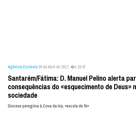
Agência Ecclesia
29 de Abril de 2017, �s 15:47
Santarém/Fátima: D. Manuel Pelino alerta pa
consequências do «esquecimento de Deus» 
sociedade
Diocese peregrina à Cova da Iria, «escola de fé»