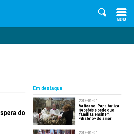
Em destaque
2018-01-07
Vaticano: Papa batiza
34 bebés e pede que
espera do
famílias ensinem
«dialeto» do amor
2018-01-07