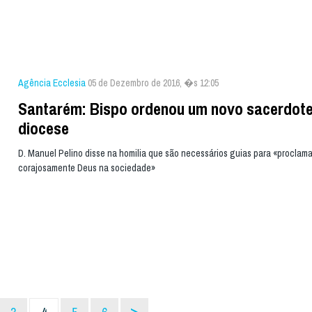
Agência Ecclesia
05 de Dezembro de 2016, �s 12:05
Santarém: Bispo ordenou um novo sacerdote
diocese
D. Manuel Pelino disse na homilia que são necessários guias para «proclama
corajosamente Deus na sociedade»
>