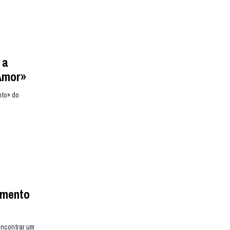
 a
 Amor»
nto» do
amento
encontrar um