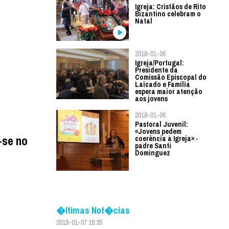
Igreja: Cristãos de Rito
Bizantino celebram o
Natal
2018-01-06
Igreja/Portugal:
Presidente da
Comissão Episcopal do
Laicado e Família
espera maior atenção
aos jovens
2018-01-06
Pastoral Juvenil:
«Jovens pedem
-se no
coerência à Igreja» -
padre Santi
Dominguez
�ltimas Not�cias
2018-01-07 16:35