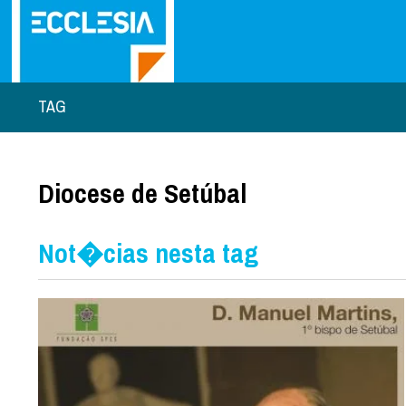
TAG
Diocese de Setúbal
Not�cias nesta tag