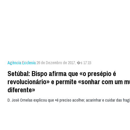
Agência Ecclesia
26 de Dezembro de 2017, �s 17:15
Setúbal: Bispo afirma que «o presépio é
revolucionário» e permite «sonhar com um 
diferente»
D. José Ornelas explicou que «é preciso acolher, acarinhar e cuidar das frag