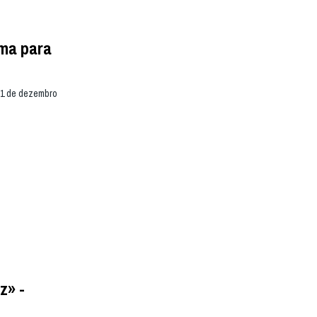
ama para
31 de dezembro
z» -