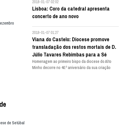
2018-01-07 02:02
Lisboa: Coro da catedral apresenta
concerto de ano novo
 dezembro
2018-01-07 01:27
Viana do Castelo: Diocese promove
transladação dos restos mortais de D.
Júlio Tavares Rebimbas para a Sé
Homenagem ao primeiro bispo da diocese do Alto
Minho decorre no 40.º aniversário da sua criação
 de
cese de Setúbal