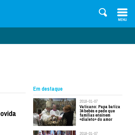
Em destaque
2018-01-07
Vaticano: Papa batiza
34 bebés e pede que
movida
famílias ensinem
«dialeto» do amor
2018-01-07