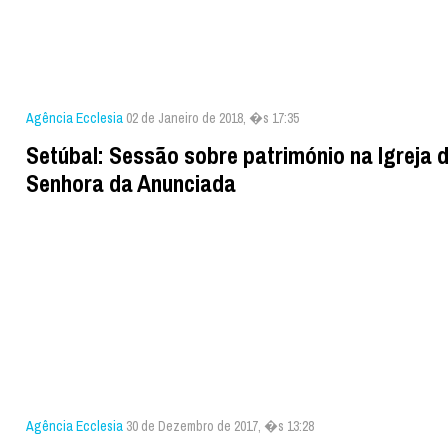
Agência Ecclesia
02 de Janeiro de 2018, �s 17:35
Setúbal: Sessão sobre património na Igreja 
Senhora da Anunciada
Agência Ecclesia
30 de Dezembro de 2017, �s 13:28