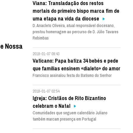
Viana: Transladação dos restos
mortais do primeiro bispo marca fim de
uma etapa na vida da diocese
D. Anacleto Oliveira, atual responsável diocesano,
prestou homenagem ao percurso de D. Júlio Tavares
Rebimbas
de Nossa
2018-01-07 09:43
Vaticano: Papa batiza 34 bebés e pede
que famílias ensinem «dialeto» do amor
Francisco assinalou festa do Batismo do Senhor
2018-01-07 02:54
Igreja: Cristãos de Rito Bizantino
celebram o Natal
Comunidades que seguem calendário Juliano
também marcam presença em Portugal