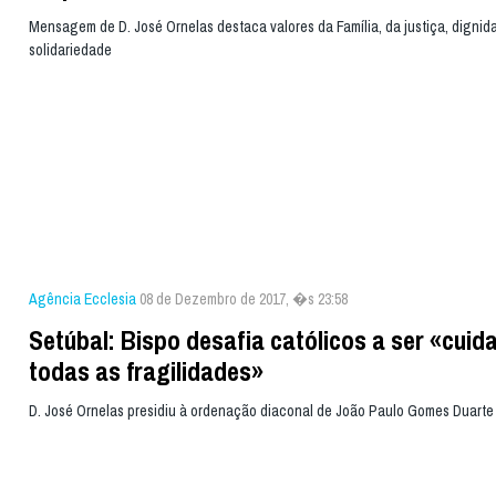
Mensagem de D. José Ornelas destaca valores da Família, da justiça, dignid
solidariedade
Agência Ecclesia
08 de Dezembro de 2017, �s 23:58
Setúbal: Bispo desafia católicos a ser «cuid
todas as fragilidades»
D. José Ornelas presidiu à ordenação diaconal de João Paulo Gomes Duarte