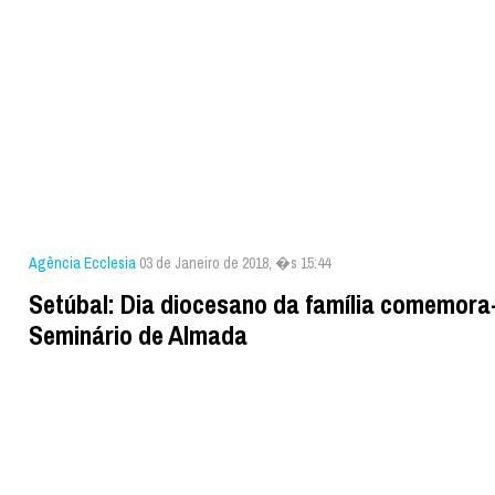
Agência Ecclesia
03 de Janeiro de 2018, �s 15:44
Setúbal: Dia diocesano da família comemora
Seminário de Almada