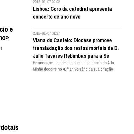
2018-01-07 02:02
Lisboa: Coro da catedral apresenta
concerto de ano novo
cio e
2018-01-07 01:27
ho»
Viana do Castelo: Diocese promove
transladação dos restos mortais de D.
ás
Júlio Tavares Rebimbas para a Sé
Homenagem ao primeiro bispo da diocese do Alto
Minho decorre no 40.º aniversário da sua criação
rdotais