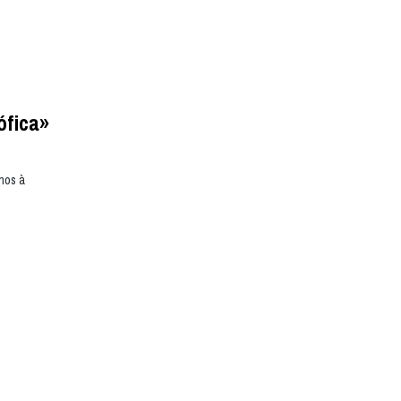
ófica»
hos à