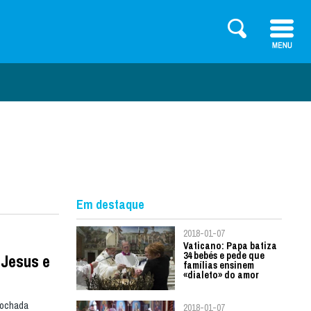
Em destaque
2018-01-07
Vaticano: Papa batiza
34 bebés e pede que
 Jesus e
famílias ensinem
«dialeto» do amor
ntochada
2018-01-07