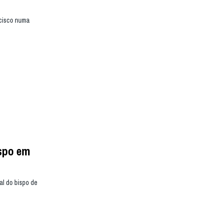
ncisco numa
spo em
l do bispo de