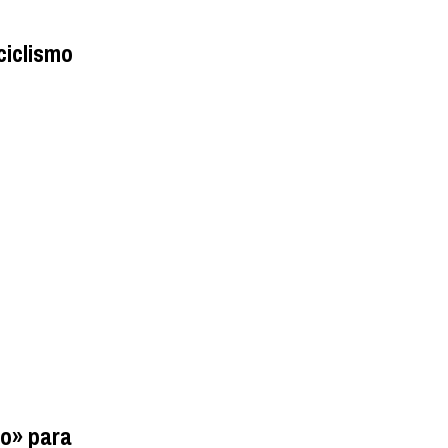
ciclismo
ão» para