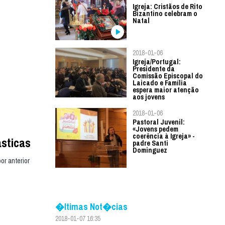
Igreja: Cristãos de Rito
Bizantino celebram o
Natal
2018-01-06
Igreja/Portugal:
Presidente da
Comissão Episcopal do
Laicado e Família
espera maior atenção
aos jovens
2018-01-06
Pastoral Juvenil:
«Jovens pedem
coerência à Igreja» -
ásticas
padre Santi
Dominguez
or anterior
�ltimas Not�cias
2018-01-07 16:35