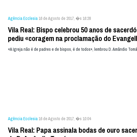
Agência Ecclesia
16 de Agosto de 2017, �s 16:28
Vila Real: Bispo celebrou 50 anos de sacerdó
pediu «coragem na proclamação do Evangel
«A Igreja não é de padres e de bispos, é de todos», lembrou D. Amândio Tom
Agência Ecclesia
16 de Agosto de 2017, �s 10:04
Vila Real: Papa assinala bodas de ouro sace