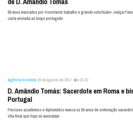
de D. Amândio Tomás
50 anos marcados por «constante trabalho e grande solicitude», realça Fra
carta enviada ao bispo português
Agência Ecclesia
15 de Agosto de 2017, �s 01:32
D. Amândio Tomás: Sacerdote em Roma e bi
Portugal
Percurso académico e diplomático marca os 50 anos de ordenação sacerdota
Vila Real que hoje se assinalam