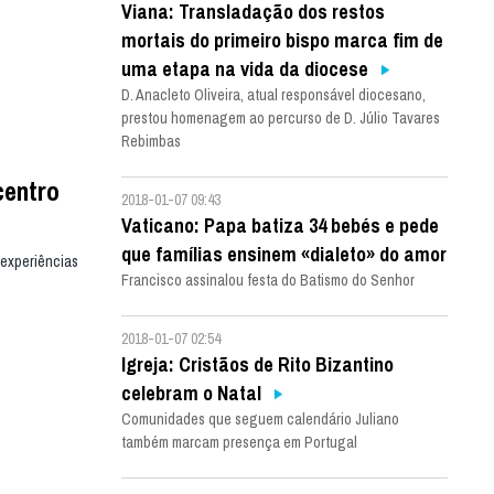
Viana: Transladação dos restos
mortais do primeiro bispo marca fim de
uma etapa na vida da diocese
D. Anacleto Oliveira, atual responsável diocesano,
prestou homenagem ao percurso de D. Júlio Tavares
Rebimbas
centro
2018-01-07 09:43
Vaticano: Papa batiza 34 bebés e pede
que famílias ensinem «dialeto» do amor
«experiências
Francisco assinalou festa do Batismo do Senhor
2018-01-07 02:54
Igreja: Cristãos de Rito Bizantino
celebram o Natal
Comunidades que seguem calendário Juliano
também marcam presença em Portugal