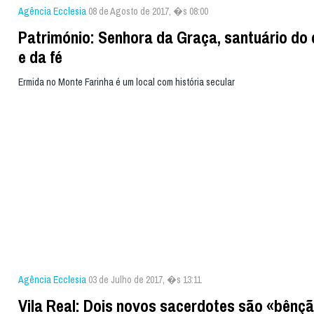
Agência Ecclesia
08 de Agosto de 2017, �s 08:00
Património: Senhora da Graça, santuário do 
e da fé
Ermida no Monte Farinha é um local com história secular
Agência Ecclesia
03 de Julho de 2017, �s 13:11
Vila Real: Dois novos sacerdotes são «bênç