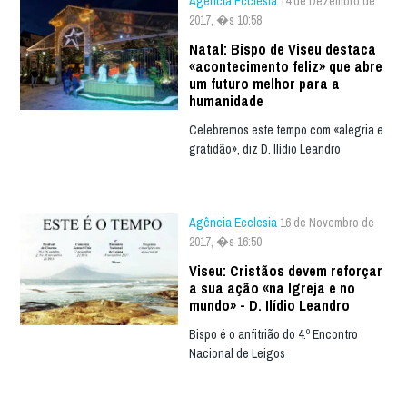
Agência Ecclesia
14 de Dezembro de
2017, �s 10:58
Natal: Bispo de Viseu destaca
«acontecimento feliz» que abre
um futuro melhor para a
humanidade
Celebremos este tempo com «alegria e
gratidão», diz D. Ilídio Leandro
Agência Ecclesia
16 de Novembro de
2017, �s 16:50
Viseu: Cristãos devem reforçar
a sua ação «na Igreja e no
mundo» - D. Ilídio Leandro
Bispo é o anfitrião do 4.º Encontro
Nacional de Leigos