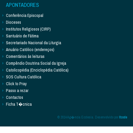
APONTADORES
Conferência Episcopal
Dioceses
Institutos Religiosos (CIRP)
Santuário de Fátima
Secretariado Nacional da Liturgia
Anuário Católico (endereços)
Comentários às leituras
Compêndio Doutrina Social da Igreja
Catolicopédia (Enciclopédia Católica)
SOS Cultura Católica
Click to Pray
Passo a rezar
Contactos
Ficha T�cnica
© 2014 Ag�ncia Ecclesia. Desenvolvido por
Itcode