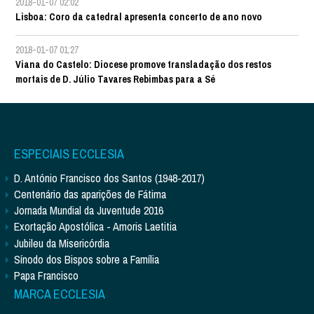
2018-01-07 02:02
Lisboa: Coro da catedral apresenta concerto de ano novo
2018-01-07 01:27
Viana do Castelo: Diocese promove transladação dos restos
mortais de D. Júlio Tavares Rebimbas para a Sé
ESPECIAIS ECCLESIA
D. António Francisco dos Santos (1948-2017)
Centenário das aparições de Fátima
Jornada Mundial da Juventude 2016
Exortação Apostólica - Amoris Laetitia
Jubileu da Misericórdia
Sínodo dos Bispos sobre a Família
Papa Francisco
MARCA ECCLESIA