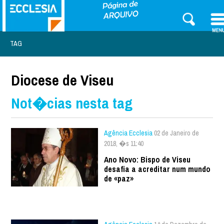
TAG
Diocese de Viseu
Not�cias nesta tag
Agência Ecclesia
02 de Janeiro de
2018, �s 11:40
Ano Novo: Bispo de Viseu
desafia a acreditar num mundo
de «paz»