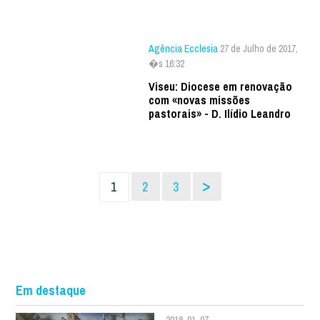
Agência Ecclesia
27 de Julho de 2017,
�s 16:32
Viseu: Diocese em renovação
com «novas missões
pastorais» - D. Ilídio Leandro
>
1
2
3
Em destaque