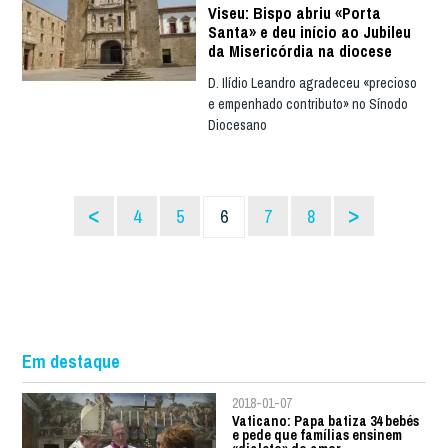
Viseu: Bispo abriu «Porta
Santa» e deu início ao Jubileu
da Misericórdia na diocese
D. Ilídio Leandro agradeceu «precioso
e empenhado contributo» no Sínodo
Diocesano
<
>
4
5
6
7
8
Em destaque
2018-01-07
Vaticano: Papa batiza 34 bebés
e pede que famílias ensinem