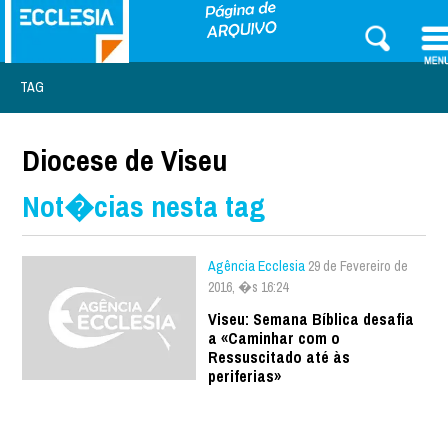
TAG
Diocese de Viseu
Not�cias nesta tag
Agência Ecclesia
29 de Fevereiro de
2016, �s 16:24
Viseu: Semana Bíblica desafia
a «Caminhar com o
Ressuscitado até às
periferias»