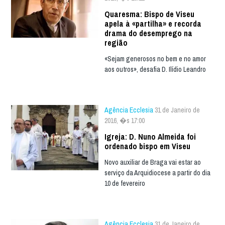
Quaresma: Bispo de Viseu
apela à «partilha» e recorda
drama do desemprego na
região
«Sejam generosos no bem e no amor
aos outros», desafia D. Ilídio Leandro
Agência Ecclesia
31 de Janeiro de
2016, �s 17:00
Igreja: D. Nuno Almeida foi
ordenado bispo em Viseu
Novo auxiliar de Braga vai estar ao
serviço da Arquidiocese a partir do dia
10 de fevereiro
Agência Ecclesia
31 de Janeiro de