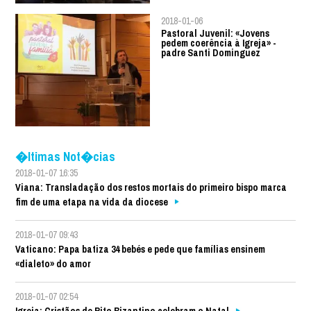
2018-01-06
Pastoral Juvenil: «Jovens
pedem coerência à Igreja» -
padre Santi Dominguez
�ltimas Not�cias
2018-01-07 16:35
Viana: Transladação dos restos mortais do primeiro bispo marca
fim de uma etapa na vida da diocese
2018-01-07 09:43
Vaticano: Papa batiza 34 bebés e pede que famílias ensinem
«dialeto» do amor
2018-01-07 02:54
Igreja: Cristãos de Rito Bizantino celebram o Natal