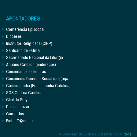
APONTADORES
Conferência Episcopal
Dioceses
Institutos Religiosos (CIRP)
Santuário de Fátima
Secretariado Nacional da Liturgia
Anuário Católico (endereços)
Comentários às leituras
Compêndio Doutrina Social da Igreja
Catolicopédia (Enciclopédia Católica)
SOS Cultura Católica
Click to Pray
Passo a rezar
Contactos
Ficha T�cnica
© 2014 Ag�ncia Ecclesia. Desenvolvido por
Itcode