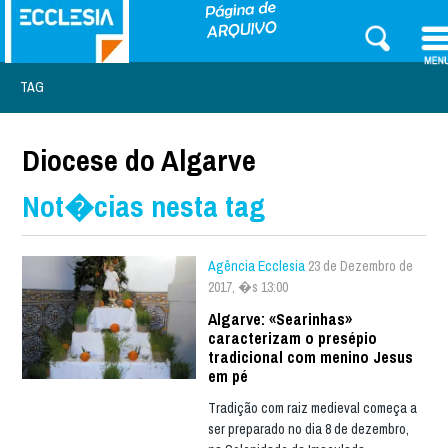
TAG
Diocese do Algarve
Not�cias nesta tag
Agência Ecclesia
23 de Dezembro de
2017, �s 13:00
Algarve: «Searinhas»
caracterizam o presépio
tradicional com menino Jesus
em pé
Tradição com raiz medieval começa a
ser preparado no dia 8 de dezembro,