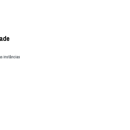
dade
as instâncias