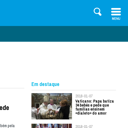
Em destaque
2018-01-07
Vaticano: Papa batiza
34 bebés e pede que
pede
famílias ensinem
«dialeto» do amor
mbém pela
2018-01-07