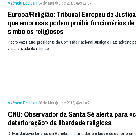
Agência Ecclesia
14 de Mar�o de 2017, �s 17:04
Europa/Religião: Tribunal Europeu de Justiça
que empresas podem proibir funcionários de
símbolos religiosos
Pedro Vaz Patto, presidente da Comissão Nacional Justiça e Paz, adverte pa
visão privada da religião
Agência Ecclesia
08 de Mar�o de 2017, �s 14:21
ONU: Observador da Santa Sé alerta para «c
deterioração» da liberdade religiosa
D. Ivan Jurkovic lembrou em Genebra o drama dos cristãos e de outros crent