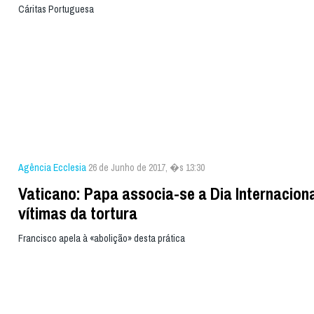
Cáritas Portuguesa
Agência Ecclesia
26 de Junho de 2017, �s 13:30
Vaticano: Papa associa-se a Dia Internaciona
vítimas da tortura
Francisco apela à «abolição» desta prática