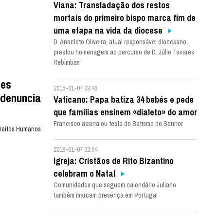
Viana: Transladação dos restos
mortais do primeiro bispo marca fim de
uma etapa na vida da diocese
D. Anacleto Oliveira, atual responsável diocesano,
prestou homenagem ao percurso de D. Júlio Tavares
Rebimbas
tes
2018-01-07 09:43
 denuncia
Vaticano: Papa batiza 34 bebés e pede
que famílias ensinem «dialeto» do amor
Francisco assinalou festa do Batismo do Senhor
ireitos Humanos
2018-01-07 02:54
Igreja: Cristãos de Rito Bizantino
celebram o Natal
Comunidades que seguem calendário Juliano
também marcam presença em Portugal