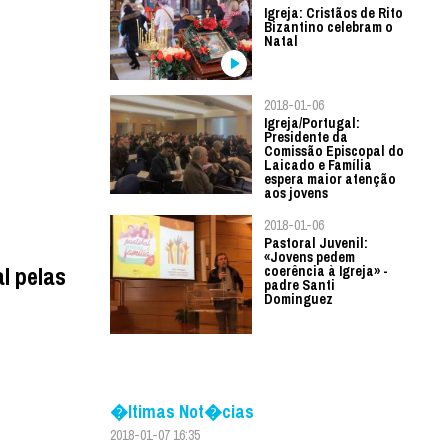
Igreja: Cristãos de Rito
Bizantino celebram o
Natal
2018-01-06
Igreja/Portugal:
Presidente da
Comissão Episcopal do
Laicado e Família
espera maior atenção
aos jovens
2018-01-06
Pastoral Juvenil:
«Jovens pedem
l pelas
coerência à Igreja» -
padre Santi
Dominguez
�ltimas Not�cias
2018-01-07 16:35