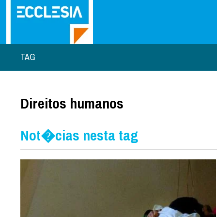
TAG
Direitos humanos
Not�cias nesta tag