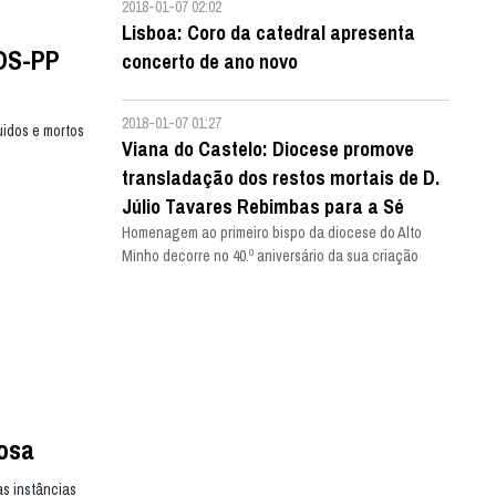
2018-01-07 02:02
Lisboa: Coro da catedral apresenta
CDS-PP
concerto de ano novo
2018-01-07 01:27
uidos e mortos
Viana do Castelo: Diocese promove
transladação dos restos mortais de D.
Júlio Tavares Rebimbas para a Sé
Homenagem ao primeiro bispo da diocese do Alto
Minho decorre no 40.º aniversário da sua criação
iosa
as instâncias