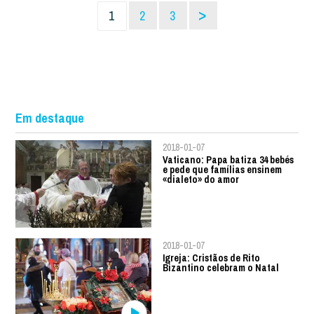
>
1
2
3
Em destaque
2018-01-07
Vaticano: Papa batiza 34 bebés
e pede que famílias ensinem
«dialeto» do amor
2018-01-07
Igreja: Cristãos de Rito
Bizantino celebram o Natal