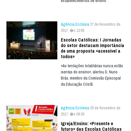
estabelecimentos de ensino
Agência Ecclesia
27 de Novembro de
2017, �s 13:55
Escolas Católicas: I Jornadas
do setor destacam importância
de uma proposta «acessível a
todos»
«As tentações totalitárias nunca estão
isentas do ensino», alertou D. Nuno
Brás, membro da Comissão Episcopal
da Educação Cristã
Agência Ecclesia
25 de Novembro de
2017, �s 09:26
Igreja/Ensino: «Presente e
futuro» das Escolas Católicas