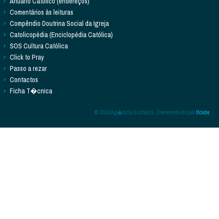
Anuário Católico (endereços)
Comentários às leituras
Compêndio Doutrina Social da Igreja
Catolicopédia (Enciclopédia Católica)
SOS Cultura Católica
Click to Pray
Passo a rezar
Contactos
Ficha T�cnica
© 2014 Ag�ncia Ecclesia. Desenvolvido por
Itcode