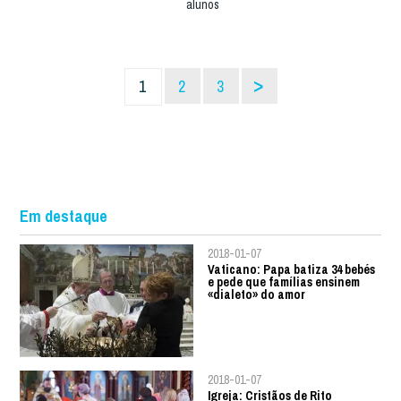
alunos
>
1
2
3
Em destaque
2018-01-07
Vaticano: Papa batiza 34 bebés
e pede que famílias ensinem
«dialeto» do amor
2018-01-07
Igreja: Cristãos de Rito