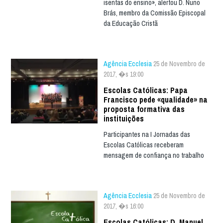
isentas do ensino», alertou D. Nuno
Brás, membro da Comissão Episcopal
da Educação Cristã
Agência Ecclesia
25 de Novembro de
2017, �s 19:00
Escolas Católicas: Papa
Francisco pede «qualidade» na
proposta formativa das
instituições
Participantes na I Jornadas das
Escolas Católicas receberam
mensagem de confiança no trabalho
Agência Ecclesia
25 de Novembro de
2017, �s 16:00
Escolas Católicas: D. Manuel