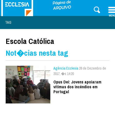
TAG
Escola Católica
Not�cias nesta tag
Agência Ecclesia
26 de Dezembro de
2017, �s 14:20
Opus Dei: Jovens apoiaram
vítimas dos incêndios em
Portugal