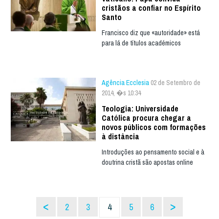
cristãos a confiar no Espírito
Santo
Francisco diz que «autoridade» está
para lá de títulos académicos
Agência Ecclesia
02 de Setembro de
2014, �s 10:34
Teologia: Universidade
Católica procura chegar a
novos públicos com formações
à distância
Introduções ao pensamento social e à
doutrina cristã são apostas online
<
>
2
3
4
5
6