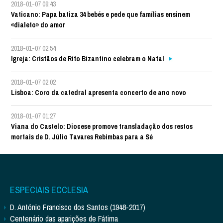
2018-01-07 09:43
Vaticano: Papa batiza 34 bebés e pede que famílias ensinem
«dialeto» do amor
2018-01-07 02:54
Igreja: Cristãos de Rito Bizantino celebram o Natal
2018-01-07 02:02
Lisboa: Coro da catedral apresenta concerto de ano novo
2018-01-07 01:27
Viana do Castelo: Diocese promove transladação dos restos
mortais de D. Júlio Tavares Rebimbas para a Sé
ESPECIAIS ECCLESIA
D. António Francisco dos Santos (1948-2017)
Centenário das aparições de Fátima