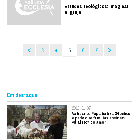
Estudos Teológicos: Imaginar
a Igreja
<
>
3
4
5
6
7
Em destaque
2018-01-07
Vaticano: Papa batiza 34 bebés
e pede que famílias ensinem
«dialeto» do amor