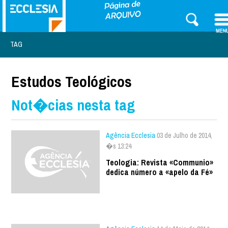
TAG
Estudos Teológicos
Not�cias nesta tag
Agência Ecclesia
03 de Julho de 2014,
�s 13:24
Teologia: Revista «Communio»
dedica número a «apelo da Fé»