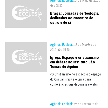
Agência Ecclesia
14 de Maio de 2014,
�s 08:30
Braga: Jornadas de Teologia
dedicadas ao encontro do
outro e de si
Agência Ecclesia
17 de Mar�o de
2014, �s 15:50
Igreja: Espaço e cristianismo
em debate no Instituto São
Tomás de Aquino
«O Cristianismo no espaço e o espaço
do Cristianismo» é o tema para
conferências que decorrem até abril
Agência Ecclesia
26 de Fevereiro de